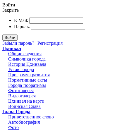
Войти
Закрыть
E-Mail:
Пароль:
Войти
Забыли пароль?
|
Регистрация
Цхинвал
Общие сведения
Символика города
История Цхинвала
Устав города
Программа развития
Нормативные акты
Города-побратимы
Фотогалерея
Видеогалерея
Цхинвал на карте
Воинская Слава
Глава Города
Приветственное слово
Автобиография
Фото