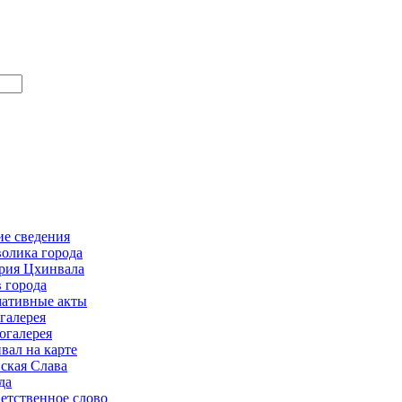
е сведения
олика города
рия Цхинвала
в города
ативные акты
галерея
огалерея
вал на карте
ская Слава
да
етственное слово