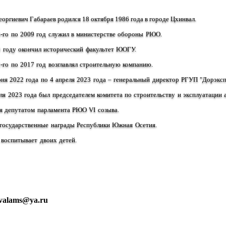
еоргиевич Габараев родился 18 октября 1986 года в городе Цхинвал.
-го по 2009 год служил в министерстве обороны РЮО.
 году окончил исторический факультет ЮОГУ.
-го по 2017 год возглавлял строительную компанию.
ня 2022 года по 4 апреля 2023 года – генеральный директор РГУП "Дорэксп
ля 2023 года был председателем комитета по строительству и эксплуатации 
я депутатом парламента РЮО VI созыва.
государственные награды Республики Южная Осетия.
 воспитывает двоих детей.
nvalams@ya.ru