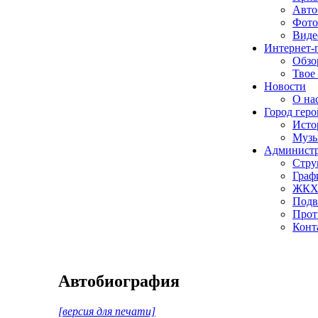
Авто
Фото
Виде
Интернет-
Обзо
Твое
Новости
О нас
Город геро
Исто
Музы
Админист
Стру
Граф
ЖК
Подв
Прот
Конт
Автобиография
[версия для печати]