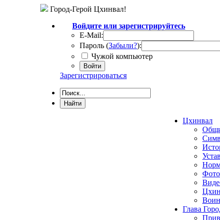
Город-Герой Цхинвал!
Войдите или зарегистрируйтесь
E-Mail:
Пароль (
Забыли?
):
Чужой компьютер
Войти
Зарегистрироваться
Цхинвал
Общи
Симв
Исто
Уста
Норм
Фото
Виде
Цхин
Воин
Глава Горо
Прив