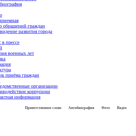
биография
о
приемная
р обращений граждан
 видение развития города
 в прессе
й
рия военных лет
ка
рация
ктура
ик приёма граждан
Х
едомственные организации
иводействие коррупции
актная информация
Приветственное слово
Автобиография
Фото
Видео