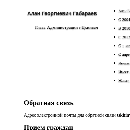
Алан Г
Алан Георгиевич Габараев
С 2004
Глава Администрации г.Цхинвал
В 2010
С 2012
С 1 ию
С апре
Являлс
Имеет 
Женат,
Обратная связь
Адрес электронной почты для обратной связи
tskhi
Прием граждан