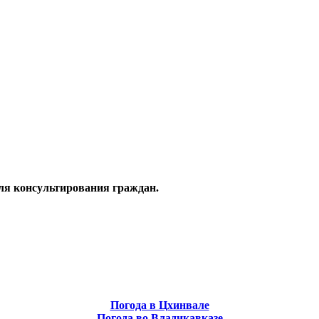
ля консультирования граждан.
Погода в Цхинвале
Погода во Владикавказе