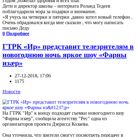
Годом ,пожелал здоровья и всех благ.
Дети и директор школы – интерната Роланд Тедеев
поблагодарили мэра за подарки и внимание.
«Я учусь на четверки и пятерки ,давно хотел новый телефон .
Очень обрадовался когда мне сказали , что могу написать
письмо Деду
0
Подробнее
ГТРК «Ир» представит телезрителям в
новогоднюю ночь яркое шоу «Фарны
изӕр»
27-12-2018, 17:06
1175
Новости
На ГТРК "Ир" к концу подходят съемки новогоднего шоу
"Фарны изӕр", сообщила агентству "Рес" одна из
организаторов проекта Дзерасса Козаева.
Она уточнила, что зрители смогут посмотреть передачу в