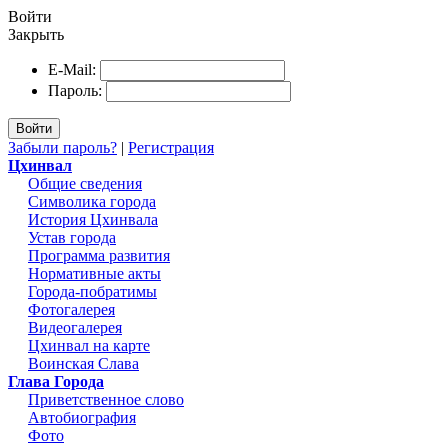
Войти
Закрыть
E-Mail:
Пароль:
Войти
Забыли пароль?
|
Регистрация
Цхинвал
Общие сведения
Символика города
История Цхинвала
Устав города
Программа развития
Нормативные акты
Города-побратимы
Фотогалерея
Видеогалерея
Цхинвал на карте
Воинская Слава
Глава Города
Приветственное слово
Автобиография
Фото