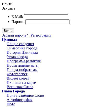
Войти
Закрыть
E-Mail:
Пароль:
Войти
Забыли пароль?
|
Регистрация
Цхинвал
Общие сведения
Символика города
История Цхинвала
Устав города
Программа развития
Нормативные акты
Города-побратимы
Фотогалерея
Видеогалерея
Цхинвал на карте
Воинская Слава
Глава Города
Приветственное слово
Автобиография
Фото