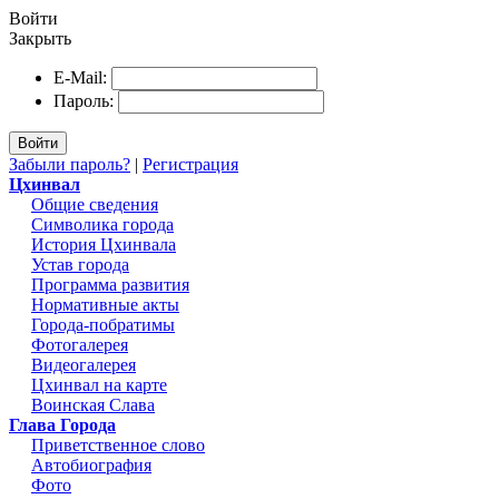
Войти
Закрыть
E-Mail:
Пароль:
Войти
Забыли пароль?
|
Регистрация
Цхинвал
Общие сведения
Символика города
История Цхинвала
Устав города
Программа развития
Нормативные акты
Города-побратимы
Фотогалерея
Видеогалерея
Цхинвал на карте
Воинская Слава
Глава Города
Приветственное слово
Автобиография
Фото