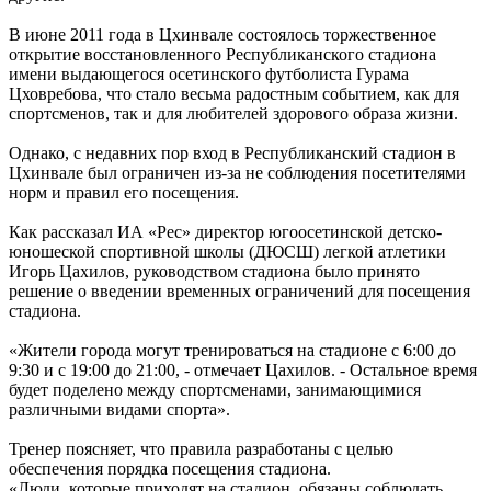
В июне 2011 года в Цхинвале состоялось торжественное
открытие восстановленного Республиканского стадиона
имени выдающегося осетинского футболиста Гурама
Цховребова, что стало весьма радостным событием, как для
спортсменов, так и для любителей здорового образа жизни.
Однако, с недавних пор вход в Республиканский стадион в
Цхинвале был ограничен из-за не соблюдения посетителями
норм и правил его посещения.
Как рассказал ИА «Рес» директор югоосетинской детско-
юношеской спортивной школы (ДЮСШ) легкой атлетики
Игорь Цахилов, руководством стадиона было принято
решение о введении временных ограничений для посещения
стадиона.
«Жители города могут тренироваться на стадионе с 6:00 до
9:30 и с 19:00 до 21:00, - отмечает Цахилов. - Остальное время
будет поделено между спортсменами, занимающимися
различными видами спорта».
Тренер поясняет, что правила разработаны с целью
обеспечения порядка посещения стадиона.
«Люди, которые приходят на стадион, обязаны соблюдать