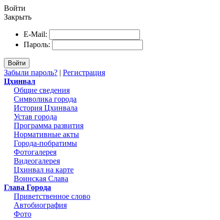
Войти
Закрыть
E-Mail:
Пароль:
Войти
Забыли пароль?
|
Регистрация
Цхинвал
Общие сведения
Символика города
История Цхинвала
Устав города
Программа развития
Нормативные акты
Города-побратимы
Фотогалерея
Видеогалерея
Цхинвал на карте
Воинская Слава
Глава Города
Приветственное слово
Автобиография
Фото