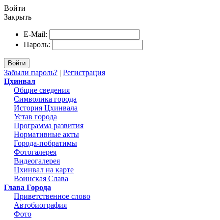
Войти
Закрыть
E-Mail:
Пароль:
Войти
Забыли пароль?
|
Регистрация
Цхинвал
Общие сведения
Символика города
История Цхинвала
Устав города
Программа развития
Нормативные акты
Города-побратимы
Фотогалерея
Видеогалерея
Цхинвал на карте
Воинская Слава
Глава Города
Приветственное слово
Автобиография
Фото