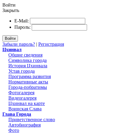
Войти
Закрыть
E-Mail:
Пароль:
Войти
Забыли пароль?
|
Регистрация
Цхинвал
Общие сведения
Символика города
История Цхинвала
Устав города
Программа развития
Нормативные акты
Города-побратимы
Фотогалерея
Видеогалерея
Цхинвал на карте
Воинская Слава
Глава Города
Приветственное слово
Автобиография
Фото