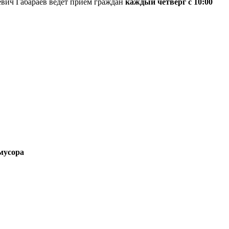
вич Габараев ведет прием граждан
каждый четверг с 10:00
 мусора