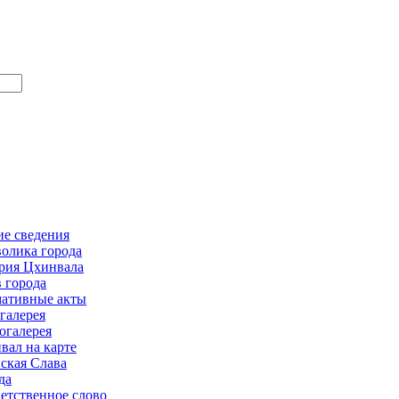
е сведения
олика города
рия Цхинвала
в города
ативные акты
галерея
огалерея
вал на карте
ская Слава
да
етственное слово