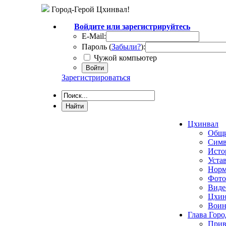
Город-Герой Цхинвал!
Войдите или зарегистрируйтесь
E-Mail:
Пароль (
Забыли?
):
Чужой компьютер
Войти
Зарегистрироваться
Цхинвал
Общи
Симв
Исто
Уста
Норм
Фото
Виде
Цхин
Воин
Глава Горо
Прив