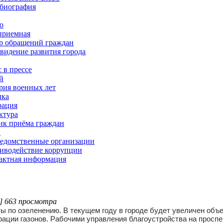
биография
о
приемная
р обращений граждан
 видение развития города
 в прессе
й
рия военных лет
ка
рация
ктура
ик приёма граждан
Х
едомственные организации
иводействие коррупции
актная информация
] 663 просмотра
ы по озеленению. В текущем году в городе будет увеличен объ
рации газонов. Рабочими управления благоустройства на просп