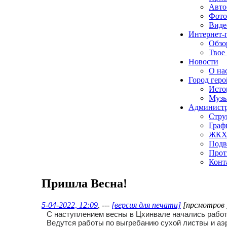
Авто
Фото
Виде
Интернет-
Обзо
Твое
Новости
О нас
Город геро
Исто
Музы
Админист
Стру
Граф
ЖК
Подв
Прот
Конт
Пришла Весна!
5-04-2022, 12:09
, ---
[версия для печати]
[прсмотров 
С наступлением весны в Цхинвале начались работ
Ведутся работы по выгребанию сухой листвы и аэ