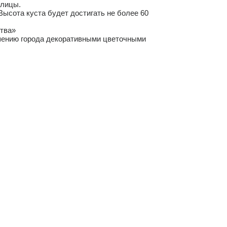
 улицы.
ысота куста будет достигать не более 60
ства»
ашению города декоративными цветочными