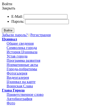
Войти
Закрыть
E-Mail:
Пароль:
Войти
Забыли пароль?
|
Регистрация
Цхинвал
Общие сведения
Символика города
История Цхинвала
Устав города
Программа развития
Нормативные акты
Города-побратимы
Фотогалерея
Видеогалерея
Цхинвал на карте
Воинская Слава
Глава Города
Приветственное слово
Автобиография
Фото