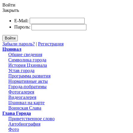
Войти
Закрыть
E-Mail:
Пароль:
Войти
Забыли пароль?
|
Регистрация
Цхинвал
Общие сведения
Символика города
История Цхинвала
Устав города
Программа развития
Нормативные акты
Города-побратимы
Фотогалерея
Видеогалерея
Цхинвал на карте
Воинская Слава
Глава Города
Приветственное слово
Автобиография
Фото