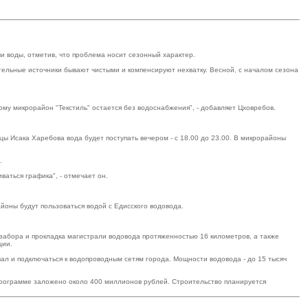
и воды, отметив, что проблема носит сезонный характер.
ительные источники бывают чистыми и компенсируют нехватку. Весной, с началом сезона
ому микрорайон "Текстиль" остается без водоснабжения", - добавляет Цховребов.
ы Исака Харебова вода будет поступать вечером - с 18.00 до 23.00. В микрорайоны
.
аться графика", - отмечает он.
йоны будут пользоваться водой с Едисского водовода.
забора и прокладка магистрали водовода протяженностью 16 километров, а также
ции.
вал и подключаться к водопроводным сетям города. Мощности водовода - до 15 тысяч
программе заложено около 400 миллионов рублей. Строительство планируется