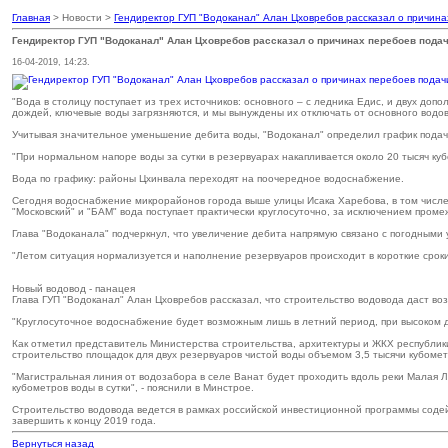
Главная
> Новости >
Гендиректор ГУП "Водоканал" Алан Цховребов рассказал о причина
Гендиректор ГУП "Водоканал" Алан Цховребов рассказал о причинах перебоев пода
16-04-2019, 14:23.
"Вода в столицу поступает из трех источников: основного – с ледника Едис, и двух до
дождей, ключевые воды загрязняются, и мы вынуждены их отключать от основного водово
Учитывая значительное уменьшение дебита воды, "Водоканал" определил график подач
"При нормальном напоре воды за сутки в резервуарах накапливается около 20 тысяч куб
Вода по графику: районы Цхинвала переходят на поочередное водоснабжение.
Сегодня водоснабжение микрорайонов города выше улицы Исака Харебова, в том числе и
"Московский" и "БАМ" вода поступает практически круглосуточно, за исключением промеж
Глава "Водоканала" подчеркнул, что увеличение дебита напрямую связано с погодными у
"Летом ситуация нормализуется и наполнение резервуаров происходит в короткие сроки
Новый водовод - панацея
Глава ГУП "Водоканал" Алан Цховребов рассказал, что строительство водовода даст в
"Круглосуточное водоснабжение будет возможным лишь в летний период, при высоком д
Как отметил представитель Министерства строительства, архитектуры и ЖКХ республик
строительство площадок для двух резервуаров чистой воды объемом 3,5 тысячи кубомет
"Магистральная линия от водозабора в селе Ванат будет проходить вдоль реки Малая Ли
кубометров воды в сутки", - пояснили в Минстрое.
Строительство водовода ведется в рамках российской инвестиционной программы соде
завершить к концу 2019 года.
Вернуться назад