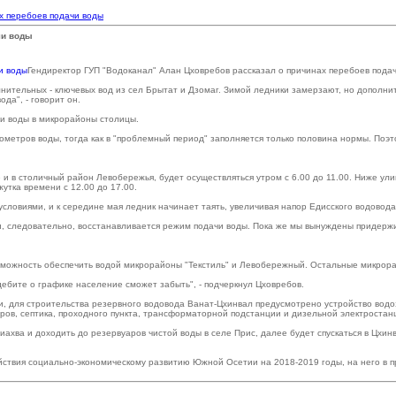
х перебоев подачи воды
чи воды
Гендиректор ГУП "Водоканал" Алан Цховребов рассказал о причинах перебоев подач
полнительных - ключевых вод из сел Брытат и Дзомаг. Зимой ледники замерзают, но дополн
да", - говорит он.
и воды в микрорайоны столицы.
ометров воды, тогда как в "проблемный период" заполняется только половина нормы. Поэт
 в столичный район Левобережья, будет осуществляться утром с 6.00 до 11.00. Ниже улиц
утка времени с 12.00 до 17.00.
словиями, и к середине мая ледник начинает таять, увеличивая напор Едисского водовода
, следовательно, восстанавливается режим подачи воды. Пока же мы вынуждены придержив
озможность обеспечить водой микрорайоны "Текстиль" и Левобережный. Остальные микрора
ебите о графике население сможет забыть", - подчеркнул Цховребов.
и, для строительства резервного водовода Ванат-Цхинвал предусмотрено устройство водо
ров, септика, проходного пункта, трансформаторной подстанции и дизельной электростан
ахва и доходить до резервуаров чистой воды в селе Прис, далее будет спускаться в Цхин
йствия социально-экономическому развитию Южной Осетии на 2018-2019 годы, на него в 