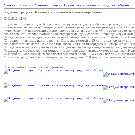
Главная
> Новости >
В администрации г. Цхинвал в эти минуты проходит жеребьевка
В администрации г. Цхинвал в эти минуты проходит жеребьевка
25-01-2019, 21:09.
В администрации города Цхинвал в эти минуты проходит жеребьёвка претендентов на п
Члены комиссии вызывают очередников по категориям, семьи которые десятилетия стоят
"Мне позвонили из комиссии однако я долгое время не могла прийти а себя , поверить ч
даже слов нет. Спасибо большое нашему президенту Анатолию Бибилову , мэру и комисси
Не сдерживая слезы радости и безмерной благодарности, комиссию благодарит и Алена 
"От радости я не могу даже говорить . Осталась сиротой в 15 лет , с тех пор живу у тет
даже поверить не могла . А сейчас мне позвонили и дали порядковый номер. Я очень сча
Порядковые номера у горожан на руках и уже на следующей неделе им вручат долгожда
Председатель общественной комиссии - замглавы администрации города Цхинвал Эндрик
микрорайон "Московский " в своё время был распределён, но до сих пор там много пуст
"Комиссия продолжит свою работу, пока распределено 130 квартир , позже ещё 70 семе
Пресс-служба администрации г.Цхинвал