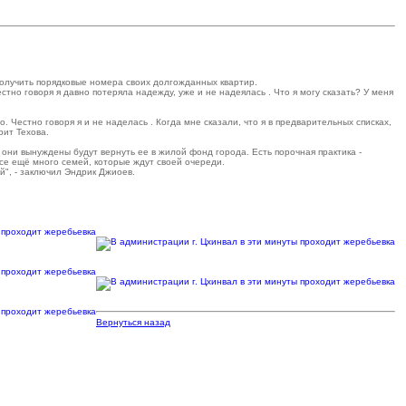
получить порядковые номера своих долгожданных квартир.
тно говоря я давно потеряла надежду, уже и не надеялась . Что я могу сказать? У меня
о. Честно говоря я и не наделась . Когда мне сказали, что я в предварительных списках,
рит Техова.
ни вынуждены будут вернуть ее в жилой фонд города. Есть порочная практика -
все ещё много семей, которые ждут своей очереди.
й", - заключил Эндрик Джиоев.
Вернуться назад