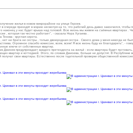
олучение жилья в новом микрорайоне на улице Героев.
 в очереди приходят в мэрию несмотря на то, что рабочий день давно закончился, чтобы 
то наконец у нас будет крыша над головой. Всю жизнь мы живем на съёмных квартирах . Чес
и , которая так честно работает", - сказала Нора Хугаева .
Техова - круглая сирота.
и , нет ни брата ни сестры , только двоюродная сестра . Своего дома у меня никогда не был
стлива. Огромное спасибо комиссии, всем, всем! Я всю жизнь буду их благодарить", - гово
нные ключи от собственных квартир.
 Джиоев предупреждает каждого претендента на жильё - если квартира будет пустовать, о
ующих квартир и коттеджей. Этого, по словам Джиоева, больше не допустят. В Республике 
й получат свои квартиры. Естественно после тщательной проверки общественной комиссие