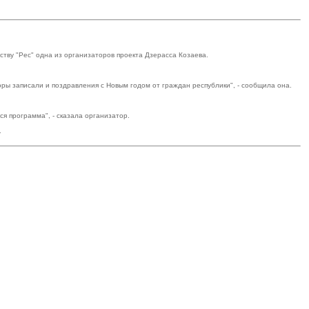
ству "Рес" одна из организаторов проекта Дзерасса Козаева.
ры записали и поздравления с Новым годом от граждан республики", - сообщила она.
я программа", - сказала организатор.
.