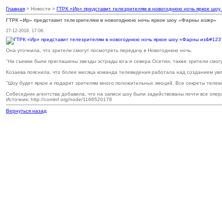
Главная
> Новости >
ГТРК «Ир» представит телезрителям в новогоднюю ночь яркое шо
ГТРК «Ир» представит телезрителям в новогоднюю ночь яркое шоу «Фарны изӕр»
27-12-2018, 17:06.
Она уточнила, что зрители смогут посмотреть передачу в Новогоднюю ночь.
"На съемки были приглашены звезды эстрады юга и севера Осетии, также зрители смог
Козаева пояснила, что более месяца команда телевидения работала над созданием ув
"Шоу будет яркое и подарит зрителям много положительных эмоций. Все секреты телека
Собеседник агентства добавила, что на записи шоу были задействованы почти все опер
Источник: http://cominf.org/node/1166520178
Вернуться назад