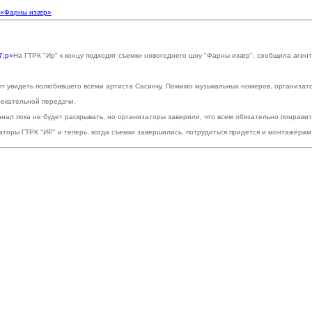
у «Фарны изӕр»
На ГТРК "Ир" к концу подходят съемки новогоднего шоу "Фарны изӕр", сообщила агент
ут увидеть полюбившего всеми артиста Сасинку. Помимо музыкальных номеров, организато
лекательной передачи.
нал пока не будет раскрывать, но организаторы заверили, что всем обязательно понравитс
аторы ГТРК "ИР" и теперь, когда съемки завершились, потрудиться придется и монтажёрам