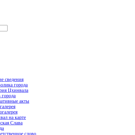
е сведения
олика города
рия Цхинвала
в города
ативные акты
галерея
огалерея
вал на карте
ская Слава
да
етственное слово