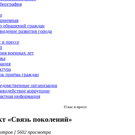
биография
о
приемная
р обращений граждан
 видение развития города
 в прессе
й
рия военных лет
ка
рация
ктура
ик приёма граждан
Х
едомственные организации
иводействие коррупции
актная информация
О нас в прессе
кт «Связь поколений»
отров ] 5602 просмотра