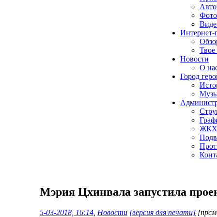
Авто
Фото
Виде
Интернет-
Обзо
Твое
Новости
О нас
Город геро
Исто
Музы
Админист
Стру
Граф
ЖК
Подв
Прот
Конт
Мэрия Цхинвала запустила прое
5-03-2018, 16:14
,
Новости
[версия для печати]
[прсм