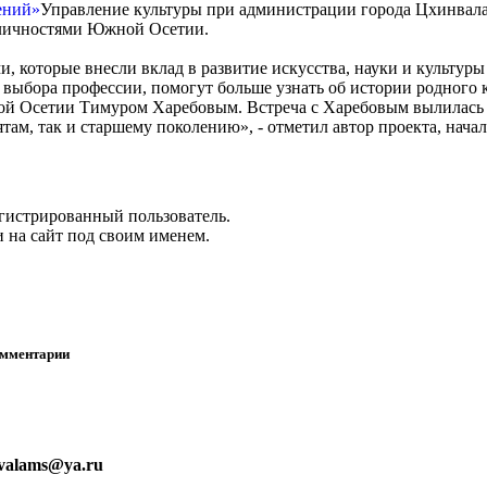
Управление культуры при администрации города Цхинвала 
 личностями Южной Осетии.
, которые внесли вклад в развитие искусства, науки и культур
выбора профессии, помогут больше узнать об истории родного к
й Осетии Тимуром Харебовым. Встреча с Харебовым вылилась в
ятам, так и старшему поколению», - отметил автор проекта, нач
егистрированный пользователь.
 на сайт под своим именем.
омментарии
nvalams@ya.ru