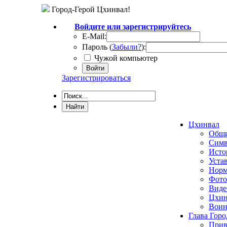
Город-Герой Цхинвал!
Войдите или зарегистрируйтесь
E-Mail:
Пароль (
Забыли?
):
Чужой компьютер
Войти
Зарегистрироваться
Цхинвал
Общи
Симв
Исто
Уста
Норм
Фото
Виде
Цхин
Воин
Глава Горо
Прив