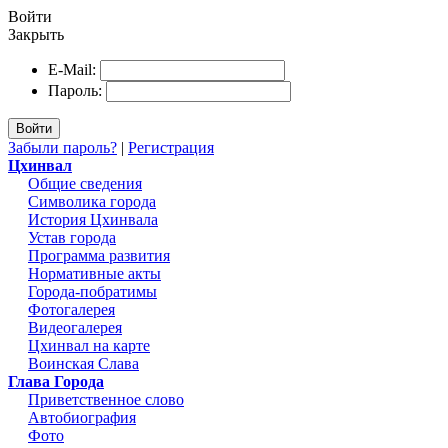
Войти
Закрыть
E-Mail:
Пароль:
Войти
Забыли пароль?
|
Регистрация
Цхинвал
Общие сведения
Символика города
История Цхинвала
Устав города
Программа развития
Нормативные акты
Города-побратимы
Фотогалерея
Видеогалерея
Цхинвал на карте
Воинская Слава
Глава Города
Приветственное слово
Автобиография
Фото