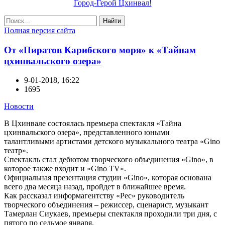
Город-Герой Цхинвал!
Найти
Полная версия сайта
От «Пиратов Карибского моря» к «Тайнам
цхинвальского озера»
9-01-2018, 16:22
1695
Новости
В Цхинвале состоялась премьера спектакля «Тайна
цхинвальского озера», представленного юными
талантливыми артистами детского музыкального театра «Gino
театр».
Спектакль стал дебютом творческого объединения «Gino», в
которое также входит и «Gino TV».
Официальная презентация студии «Gino», которая основана
всего два месяца назад, пройдет в ближайшее время.
Как рассказал информагентству «Рес» руководитель
творческого объединения – режиссер, сценарист, музыкант
Тамерлан Сиукаев, премьеры спектакля проходили три дня, с
пятого по седьмое января.