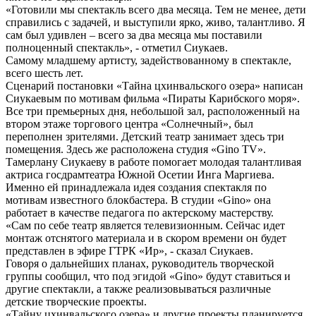
«Готовили мы спектакль всего два месяца. Тем не менее, дети
справились с задачей, и выступили ярко, живо, талантливо. Я
сам был удивлен – всего за два месяца мы поставили
полноценный спектакль», - отметил Сиукаев.
Самому младшему артисту, задействованному в спектакле,
всего шесть лет.
Сценарий постановки «Тайна цхинвальского озера» написан
Сиукаевым по мотивам фильма «Пираты Карибского моря».
Все три премьерных дня, небольшой зал, расположенный на
втором этаже торгового центра «Солнечный», был
переполнен зрителями. Детский театр занимает здесь три
помещения. Здесь же расположена студия «Gino TV».
Тамерлану Сиукаеву в работе помогает молодая талантливая
актриса госдрамтеатра Южной Осетии Инга Маргиева.
Именно ей принадлежала идея создания спектакля по
мотивам известного блокбастера. В студии «Gino» она
работает в качестве педагога по актерскому мастерству.
«Сам по себе театр является телевизионным. Сейчас идет
монтаж отснятого материала и в скором времени он будет
представлен в эфире ГТРК «Ир», - сказал Сиукаев.
Говоря о дальнейших планах, руководитель творческой
группы сообщил, что под эгидой «Gino» будут ставиться и
другие спектакли, а также реализовываться различные
детские творческие проекты.
«Тайну цхинвальского озера» и другие проекты планируется