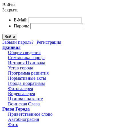
Войти
Закрыть
E-Mail:
Пароль:
Войти
Забыли пароль?
|
Регистрация
Цхинвал
Общие сведения
Символика города
История Цхинвала
Устав города
Программа развития
Нормативные акты
Города-побратимы
Фотогалерея
Видеогалерея
Цхинвал на карте
Воинская Слава
Глава Города
Приветственное слово
Автобиография
Фото