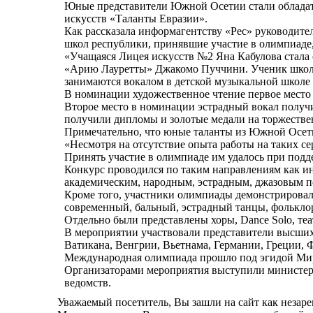
Юные представители Южной Осетии стали обладат
искусств «Таланты Евразии».
Как рассказала информагентству «Рес» руководите
школ республики, принявшие участие в олимпиаде
«Учащаяся Лицея искусств №2 Яна Кабулова стала 
«Арию Лауретты» Джакомо Пуччини. Ученик школы 
занимаются вокалом в детской музыкальной школе №
В номинации художественное чтение первое место 
Второе место в номинации эстрадный вокал получи
получили дипломы и золотые медали на торжестве
Примечательно, что юные таланты из Южной Осет
«Несмотря на отсутствие опыта работы на таких с
Принять участие в олимпиаде им удалось при под
Конкурс проводился по таким направлениям как ин
академическим, народным, эстрадным, джазовым п
Кроме того, участники олимпиады демонстрировали
современный, бальный, эстрадный танцы, фольклор
Отдельно были представлены хоры, Dance Solo, те
В мероприятии участвовали представители высших 
Ватикана, Венгрии, Вьетнама, Германии, Греции, 
Международная олимпиада прошло под эгидой Мир
Организаторами мероприятия выступили министерс
ведомств.
Уважаемый посетитель, Вы зашли на сайт как незар