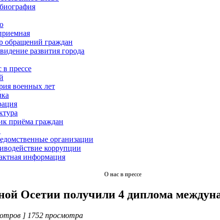
биография
о
приемная
р обращений граждан
 видение развития города
 в прессе
й
рия военных лет
ка
рация
ктура
ик приёма граждан
Х
едомственные организации
иводействие коррупции
актная информация
О нас в прессе
ной Осетии получили 4 диплома междун
отров ] 1752 просмотра