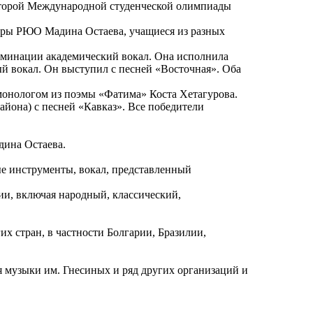
Второй Международной студенческой олимпиады
туры РЮО Мадина Остаева, учащиеся из разных
номинации академический вокал. Она исполнила
й вокал. Он выступил с песней «Восточная». Оба
 монологом из поэмы «Фатима» Коста Хетагурова.
йона) с песней «Кавказ». Все победители
дина Остаева.
ые инструменты, вокал, представленный
ии, включая народный, классический,
х стран, в частности Болгарии, Бразилии,
 музыки им. Гнесиных и ряд других организаций и