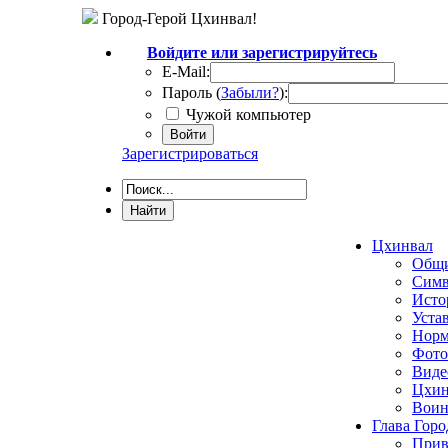
Город-Герой Цхинвал!
Войдите или зарегистрируйтесь
E-Mail:
Пароль (
Забыли?
):
Чужой компьютер
Войти
Зарегистрироваться
Цхинвал
Общи
Симв
Исто
Уста
Норм
Фото
Виде
Цхин
Воин
Глава Горо
Прив