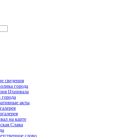
е сведения
олика города
рия Цхинвала
в города
ативные акты
галерея
огалерея
вал на карте
ская Слава
да
етственное слово