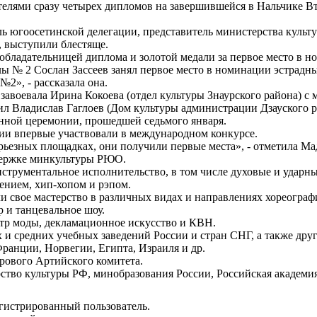
елями сразу четырех дипломов на завершившейся в Нальчике 
ль югоосетинской делегации, представитель министерства куль
, выступили блестяще.
обладательницей диплома и золотой медали за первое место в 
№ 2 Сослан Зассеев занял первое место в номинации эстрадны
2», - рассказала она.
завоевала Ирина Кокоева (отдел культуры Знаурского района) с
л Владислав Гаглоев (Дом культуры администрации Дзауского ра
нной церемонии, прошедшей седьмого января.
ии впервые участвовали в международном конкурсе.
ерьезных площадках, они получили первые места», - отметила Ма
держке минкультуры РЮО.
струментальное исполнительство, в том числе духовые и ударн
ением, хип-хопом и рэпом.
 свое мастерство в различных видах и направлениях хореограф
 и танцевальное шоу.
атр моды, декламационное искусство и КВН.
и средних учебных заведений России и стран СНГ, а также други
Франции, Норвегии, Египта, Израиля и др.
ового Артийского комитета.
тво культуры РФ, минобразования России, Российская академия
егистрированный пользователь.