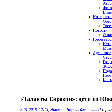
Авто
Фото
Виде
Интернет-
Обзо
Твое
Новости
О нас
Город геро
Исто
Музы
Админист
Стру
Граф
ЖК
Подв
Прот
Конт
«Таланты Евразии»: дети из Юж
8-01-2018, 12:15
,
Новости
[версия для печати]
[прсм