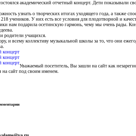
 состоялся академический отчетный концерт. Дети показывали с
жность узнать о творческих итогах уходящего года, а также с
 218 учеников. У них есть все условия для плодотворной и каче
ики нам подарила осетинскую гармонь, чему мы очень рады. Ко
деева.
 и родители учащихся.
ру, и всему коллективу музыкальной школы за то, что они ежег
а.
Уважаемый посетитель, Вы зашли на сайт как незареги
 на сайт под своим именем.
омментарии
nvalams@ya.ru