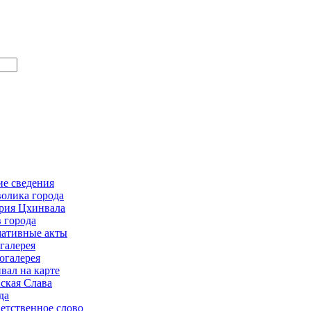
е сведения
олика города
рия Цхинвала
в города
ативные акты
галерея
огалерея
вал на карте
ская Слава
да
етственное слово