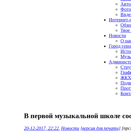
Авто
Фото
Виде
Интернет-
Обзо
Твое
Новости
О нас
Город геро
Исто
Музы
Админист
Стру
Граф
ЖК
Подв
Прот
Конт
В первой музыкальной школе со
20-12-2017, 22:22
,
Новости
[версия для печати]
[прс