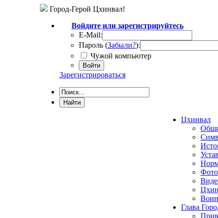
Город-Герой Цхинвал!
Войдите или зарегистрируйтесь
E-Mail:
Пароль (
Забыли?
):
Чужой компьютер
Войти
Зарегистрироваться
Цхинвал
Общи
Симв
Исто
Уста
Норм
Фото
Виде
Цхин
Воин
Глава Горо
Прив