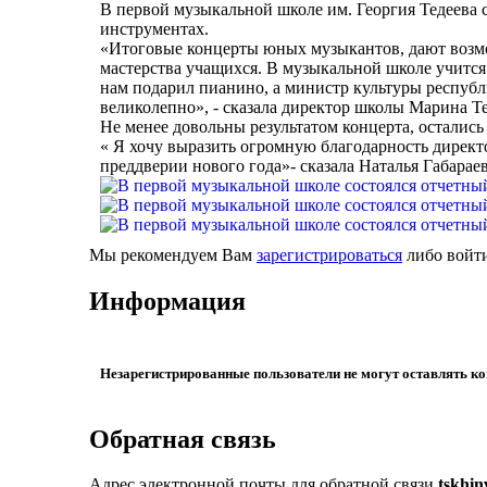
В первой музыкальной школе им. Георгия Тедеева
инструментах.
«Итоговые концерты юных музыкантов, дают возмо
мастерства учащихся. В музыкальной школе учится
нам подарил пианино, а министр культуры республ
великолепно», - сказала директор школы Марина Те
Не менее довольны результатом концерта, остались
« Я хочу выразить огромную благодарность директо
преддверии нового года»- сказала Наталья Габараев
Мы рекомендуем Вам
зарегистрироваться
либо войти
Информация
Незарегистрированные пользователи не могут оставлять к
Обратная связь
Адрес электронной почты для обратной связи
tskhi