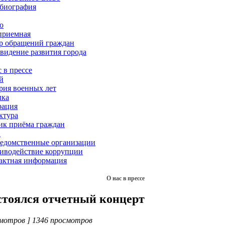
биография
о
приемная
р обращений граждан
 видение развития города
 в прессе
й
рия военных лет
ка
рация
ктура
ик приёма граждан
Х
едомственные организации
иводействие коррупции
актная информация
О нас в прессе
стоялся отчетный концерт
мотров ] 1346 просмотров