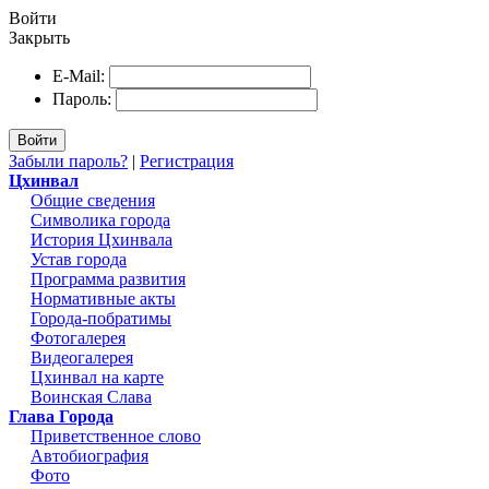
Войти
Закрыть
E-Mail:
Пароль:
Войти
Забыли пароль?
|
Регистрация
Цхинвал
Общие сведения
Символика города
История Цхинвала
Устав города
Программа развития
Нормативные акты
Города-побратимы
Фотогалерея
Видеогалерея
Цхинвал на карте
Воинская Слава
Глава Города
Приветственное слово
Автобиография
Фото