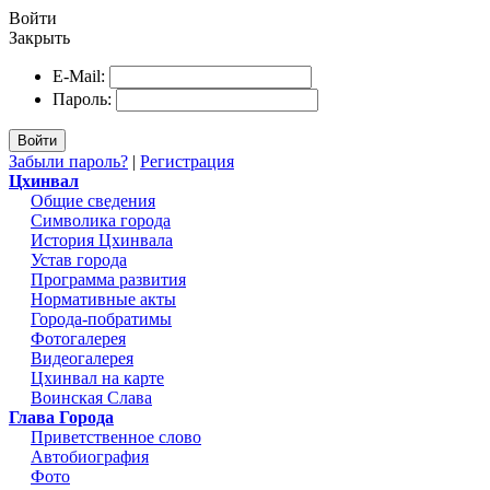
Войти
Закрыть
E-Mail:
Пароль:
Войти
Забыли пароль?
|
Регистрация
Цхинвал
Общие сведения
Символика города
История Цхинвала
Устав города
Программа развития
Нормативные акты
Города-побратимы
Фотогалерея
Видеогалерея
Цхинвал на карте
Воинская Слава
Глава Города
Приветственное слово
Автобиография
Фото