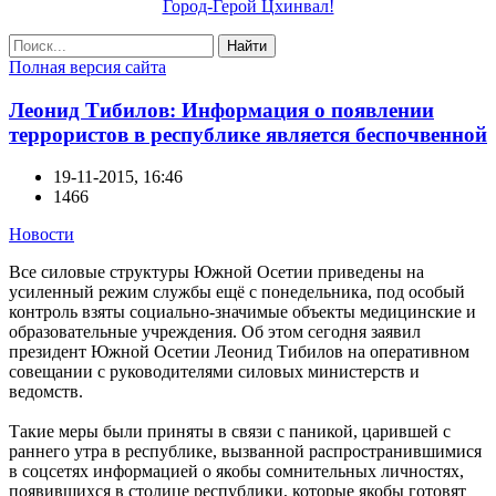
Город-Герой Цхинвал!
Найти
Полная версия сайта
Леонид Тибилов: Информация о появлении
террористов в республике является беспочвенной
19-11-2015, 16:46
1466
Новости
Все силовые структуры Южной Осетии приведены на
усиленный режим службы ещё с понедельника, под особый
контроль взяты социально-значимые объекты медицинские и
образовательные учреждения. Об этом сегодня заявил
президент Южной Осетии Леонид Тибилов на оперативном
совещании с руководителями силовых министерств и
ведомств.
Такие меры были приняты в связи с паникой, царившей с
раннего утра в республике, вызванной распространившимися
в соцсетях информацией о якобы сомнительных личностях,
появившихся в столице республики, которые якобы готовят