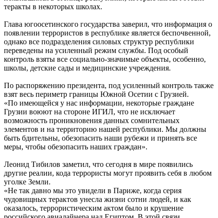
теракты в некоторых школах.
Глава югоосетинского государства заверил, что информация о
появлении террористов в республике является беспочвенной,
однако все подразделения силовых структур республики
переведены на усиленный режим службы. Под особый
контроль взяты все социально-значимые объекты, особенно,
школы, детские сады и медицинские учреждения.
По распоряжению президента, под усиленный контроль также
взят весь периметр границы Южной Осетии с Грузией.
«По имеющейся у нас информации, некоторые граждане
Грузии воюют на стороне ИГИЛ, что не исключает
возможность проникновения данных сомнительных
элементов и на территорию нашей республики. Мы должны
быть бдительны, обезопасить наши рубежи и принять все
меры, чтобы обезопасить наших граждан».
Леонид Тибилов заметил, что сегодня в мире появились
другие реалии, кода террористы могут проявить себя в любом
уголке Земли.
«Не так давно мы это увидели в Париже, когда серия
чудовищных терактов унесла жизни сотни людей, и как
оказалось, террористическим актом было и крушение
российского авиалайнера над Египтом. В этой связи