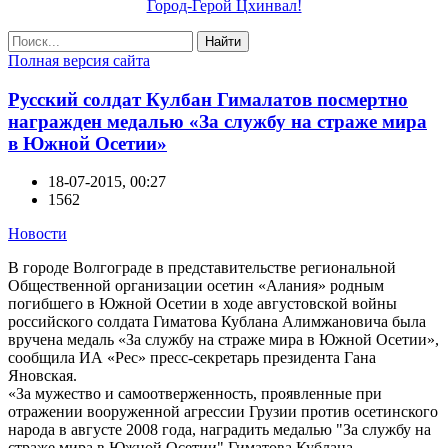
Город-Герой Цхинвал!
Найти
Полная версия сайта
Русский солдат Кулбан Гималатов посмертно
награжден медалью «За службу на страже мира
в Южной Осетии»
18-07-2015, 00:27
1562
Новости
В городе Волгограде в представительстве региональной
Общественной организации осетин «Алания» родным
погибшего в Южной Осетии в ходе августовской войны
российского солдата Гиматова Кублана Алимжановича была
вручена медаль «За службу на страже мира в Южной Осетии»,
сообщила ИА «Рес» пресс-секретарь президента Гана
Яновская.
«За мужество и самоотверженность, проявленные при
отражении вооруженной агрессии Грузии против осетинского
народа в августе 2008 года, наградить медалью "За службу на
страже мира в Южной Осетии" Гиматова Кублана