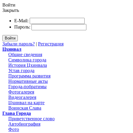
Войти
Закрыть
E-Mail:
Пароль:
Войти
Забыли пароль?
|
Регистрация
Цхинвал
Общие сведения
Символика города
История Цхинвала
Устав города
Программа развития
Нормативные акты
Города-побратимы
Фотогалерея
Видеогалерея
Цхинвал на карте
Воинская Слава
Глава Города
Приветственное слово
Автобиография
Фото