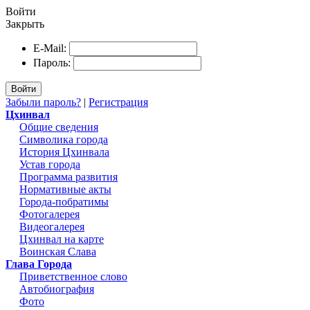
Войти
Закрыть
E-Mail:
Пароль:
Войти
Забыли пароль?
|
Регистрация
Цхинвал
Общие сведения
Символика города
История Цхинвала
Устав города
Программа развития
Нормативные акты
Города-побратимы
Фотогалерея
Видеогалерея
Цхинвал на карте
Воинская Слава
Глава Города
Приветственное слово
Автобиография
Фото