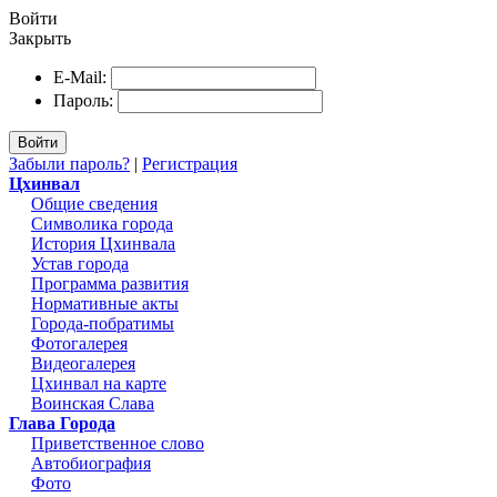
Войти
Закрыть
E-Mail:
Пароль:
Войти
Забыли пароль?
|
Регистрация
Цхинвал
Общие сведения
Символика города
История Цхинвала
Устав города
Программа развития
Нормативные акты
Города-побратимы
Фотогалерея
Видеогалерея
Цхинвал на карте
Воинская Слава
Глава Города
Приветственное слово
Автобиография
Фото