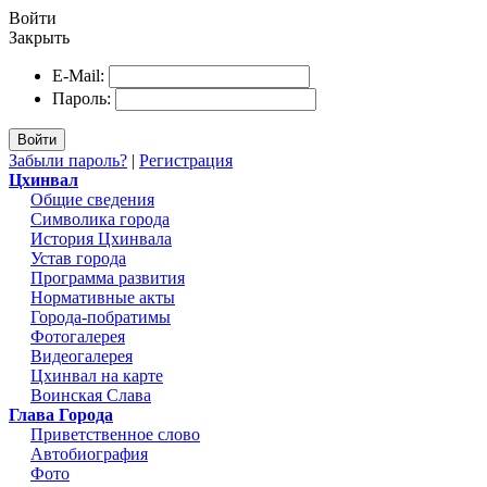
Войти
Закрыть
E-Mail:
Пароль:
Войти
Забыли пароль?
|
Регистрация
Цхинвал
Общие сведения
Символика города
История Цхинвала
Устав города
Программа развития
Нормативные акты
Города-побратимы
Фотогалерея
Видеогалерея
Цхинвал на карте
Воинская Слава
Глава Города
Приветственное слово
Автобиография
Фото