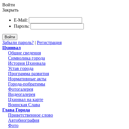
Войти
Закрыть
E-Mail:
Пароль:
Войти
Забыли пароль?
|
Регистрация
Цхинвал
Общие сведения
Символика города
История Цхинвала
Устав города
Программа развития
Нормативные акты
Города-побратимы
Фотогалерея
Видеогалерея
Цхинвал на карте
Воинская Слава
Глава Города
Приветственное слово
Автобиография
Фото