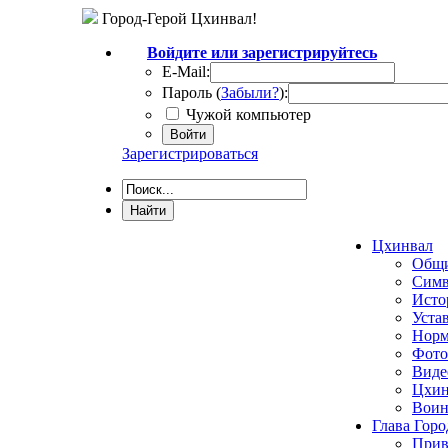
Город-Герой Цхинвал!
Войдите или зарегистрируйтесь
E-Mail:
Пароль (
Забыли?
):
Чужой компьютер
Войти
Зарегистрироваться
Цхинвал
Общи
Симв
Исто
Уста
Норм
Фото
Виде
Цхин
Воин
Глава Горо
Прив