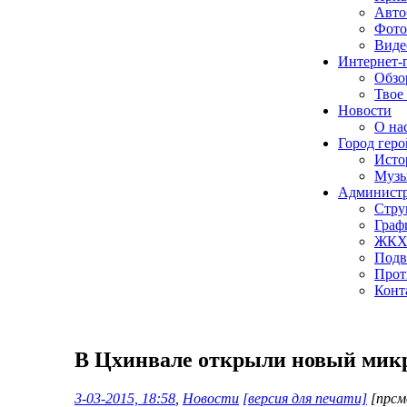
Авто
Фото
Виде
Интернет-
Обзо
Твое
Новости
О нас
Город геро
Исто
Музы
Админист
Стру
Граф
ЖК
Подв
Прот
Конт
В Цхинвале открыли новый мик
3-03-2015, 18:58
,
Новости
[версия для печати]
[прсм