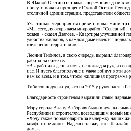
В Южной Осетии состоялась церемония сдачи в э
присутствовали президент Южной Осетии Леонид Т
столичной администрации, представители обществ
Участников мероприятия приветствовал министр ст
«Мы сегодня открываем микрорайон “Северный”, н
хозяев, - сказал Дзагоев. - Квартиры улучшенной
удобства жильцов, в каждом доме имеются подваль
озеленение территории».
Леонид Тибилов, в свою очередь, выразил благод
работы на объекте.
«Вы работали день и ночь, не покладая рук, и сег
нас. И пусть благополучие и удача войдут в эти д
нам во всем, и в том, чтобы жилищная программа ре
Тибилов подчеркнул, что на 2015 у руководства 
Благодарность строителям выразили главы парламе
Мэру города Алану Алборову были вручены символ
Республики и строителям, возводившим новый ми
«Хочу также поблагодарить за выдержку наших жит
комфортное жилье. Надеюсь также, что в ближайше
дома».