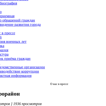
биография
о
приемная
р обращений граждан
 видение развития города
 в прессе
й
рия военных лет
ка
рация
ктура
ик приёма граждан
Х
едомственные организации
иводействие коррупции
актная информация
О нас в прессе
рорайон
отров ] 1936 просмотров