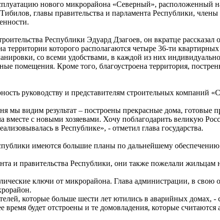
ксплуатацию нового микрорайона «Северный», расположенный н
ибилов, главы правительства и парламента Республики, члены п
енности.
роительства Республики Эдуард Дзагоев, он вкратце рассказал 
а территории которого располагаются четыре 36-ти квартирных
 планировки, со всеми удобствами, в каждой из них индивидуаль
ные помещения. Кроме того, благоустроена территория, постре
арность руководству и представителям строительных компани
одня мы видим результат – построены прекрасные дома, готовые 
ома вместе с новыми хозяевами. Хочу поблагодарить великую Ро
ализовывалась в Республике», - отметил глава государства.
Республики имеются большие планы по дальнейшему обеспечени
нта и правительства Республики, они также пожелали жильцам 
ические ключи от микрорайона. Глава администрации, в свою оч
крорайон.
елей, которые больше шести лет ютились в аварийных домах, - с
е время будет отстроены и те домовладения, которые считаются