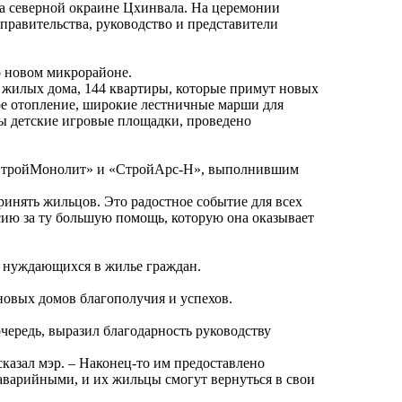
а северной окраине Цхинвала. На церемонии
равительства, руководство и представители
о новом микрорайоне.
 жилых дома, 144 квартиры, которые примут новых
ное отопление, широкие лестничные марши для
ны детские игровые площадки, проведено
й «СтройМонолит» и «СтройАрс-Н», выполнившим
принять жильцов. Это радостное событие для всех
ссию за ту большую помощь, которую она оказывает
ю нуждающихся в жилье граждан.
новых домов благополучия и успехов.
ередь, выразил благодарность руководству
казал мэр. – Наконец-то им предоставлено
 аварийными, и их жильцы смогут вернуться в свои