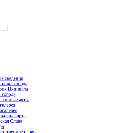
е сведения
олика города
рия Цхинвала
в города
ативные акты
галерея
огалерея
вал на карте
ская Слава
да
етственное слово