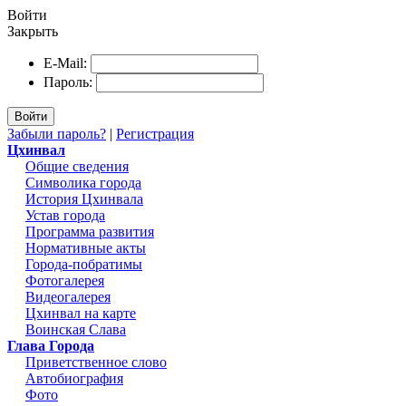
Войти
Закрыть
E-Mail:
Пароль:
Войти
Забыли пароль?
|
Регистрация
Цхинвал
Общие сведения
Символика города
История Цхинвала
Устав города
Программа развития
Нормативные акты
Города-побратимы
Фотогалерея
Видеогалерея
Цхинвал на карте
Воинская Слава
Глава Города
Приветственное слово
Автобиография
Фото