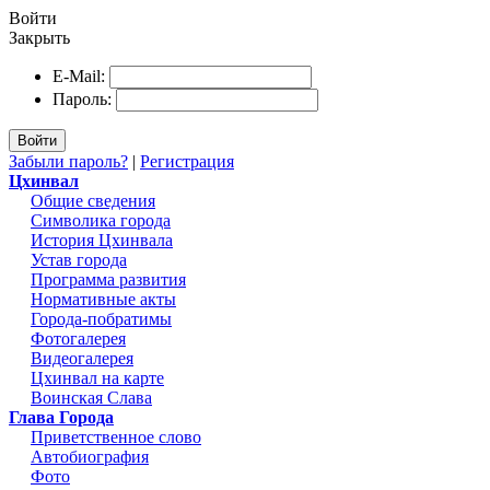
Войти
Закрыть
E-Mail:
Пароль:
Войти
Забыли пароль?
|
Регистрация
Цхинвал
Общие сведения
Символика города
История Цхинвала
Устав города
Программа развития
Нормативные акты
Города-побратимы
Фотогалерея
Видеогалерея
Цхинвал на карте
Воинская Слава
Глава Города
Приветственное слово
Автобиография
Фото