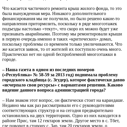
Что касается частичного ремонта крыш жилого фонда, то это
была вынужденная мера. Никакого дополнительного
финансирования мы не получили, но было решено какие-то
направления притормозить, поскольку в ряде многоэтажек
подъезды настолько «текут», что скоро их можно будет уже
признавать аварийными. Поэтому мы ремонтировали крыши
в первую очередь именно в таких «критических» домах,
поскольку проблемы со временем только увеличиваются. Что
же касается заявок, то от жителей их поступило очень много.
Практически нет ни одной беспроблемной многоэтажки в
городе.
– Наша газета в одном из последних номеров
(«Республика» № 58-59 за 2013 год) поднимала проблему
городского кладбища (с. Згудер), которое фактически давно
«исчерпало свои ресурсы» с вариантами решения. Каково
видение данного вопроса администрацией города?
– Нам знаком этот вопрос, он фактически стоит на карандаше.
Недавно мы как раз рассматривали его с руководителями
соответствующих структур и на сегодня предварительно
остановились на двух территориях. Одно из них находится в
районе Прис, там 12 гектаров земли. Другое место в с. Тбет,
где поворот в сторону с. Зар, там 20 гектаров земли, о