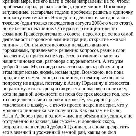
крайней мере, все его шаги и слова направлены на то, чтобы
проблемы города решать сообща, одним миром. Поскольку
запущенные, застарелые годами проблемы решить в одиночку
попросту невозможно. Наследство действительно досталось
тяжелое (одни только последствия августа 2008-го чего стоят),
но не бесперспективное. Отсюда и его инициативы по
созданию Градостроительного совета, пересмотра основ самой
деятельности городской администрации, открытие «живой
линии»… Он пытается всячески наладить диалог с
горожанами, привлекает к решению вопросов разные слои
населения, и при этом не чурается, в отличие от многих
наших чиновников, разговора с журналистами. А это уже
добрый знак. Мэр города пытается наладить работу и при
этом ищет новых людей, новые идеи. Возможно, все пока
продвигается медленно, со скрипом, и некоторые нюансы
попросту не видны, поэтому к Алану Юрьевичу и относятся
по разному: кто-то яро критикует его пошаговую политику,
хотя на данной должности он пока без трех месяцев год, кто-
то специально ставит «палки в колеса», кулуарно трясет
«скелетами в шкафу», а кто-то просто искренне верит, что у
молодого чиновника все получится. Как бы там не было,
Алан Алборов прав в одном – именно объединив усилия, а не
отстраненно наблюдая, мы сможем, и довольно скоро,
возродить наш старый добрый Цхинвал, и снова превратить
его в зеленый и ухоженный земной рай, каким он был