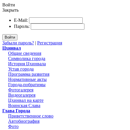
Войти
Закрыть
E-Mail:
Пароль:
Войти
Забыли пароль?
|
Регистрация
Цхинвал
Общие сведения
Символика города
История Цхинвала
Устав города
Программа развития
Нормативные акты
Города-побратимы
Фотогалерея
Видеогалерея
Цхинвал на карте
Воинская Слава
Глава Города
Приветственное слово
Автобиография
Фото