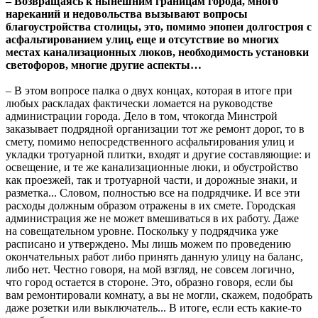
– Возвращаясь к нынешним границам города, много
нареканий и недовольства вызывают вопросы
благоустройства столицы, это, помимо эпопеи долгостроя с
асфальтированием улиц, еще и отсутствие во многих
местах канализационных люков, необходимость установки
светофоров, многие другие аспекты…
– В этом вопросе палка о двух концах, которая в итоге при
любых раскладах фактически ломается на руководстве
администрации города. Дело в том, чтокогда Минстрой
заказывает подрядной организации тот же ремонт дорог, то в
смету, помимо непосредственного асфальтирования улиц и
укладки тротуарной плитки, входят и другие составляющие: и
освещение, и те же канализационные люки, и обустройство
как проезжей, так и тротуарной части, и дорожные знаки, и
разметка... Словом, полностью все на подрядчике. И все эти
расходы должным образом отражены в их смете. Городская
администрация же не может вмешиваться в их работу. Даже
на совещательном уровне. Поскольку у подрядчика уже
расписано и утверждено. Мы лишь можем по проведению
окончательных работ либо принять данную улицу на баланс,
либо нет. Честно говоря, на мой взгляд, не совсем логично,
что город остается в стороне. Это, образно говоря, если бы
вам ремонтировали комнату, а вы не могли, скажем, подобрать
даже розетки или выключатель... В итоге, если есть какие-то