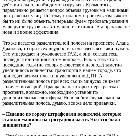
действительно, необходимо разгрузить. Кроме того,
параллельно решается вопрос объезда грузовыми машинами
центральных улиц. Поэтому с планом строительства какого
бы то ни было объекта, теперь мы будем требовать указания
маршрутов грузовых автомашин и техники. Эта практика не
нова и вполне эффективна.
Что же касается разделительной полосы на проспекте Алана
Джиоева, то при всех неудобствах она здесь все-таки нужна.
Это утверждает и руководство ГАИ, а они, согласитесь,
последняя инстанция в этом вопросе. Дело в том, что в
последние годы (не говоря о советском периоде) заметно
увеличилось количество транспорта в нашем городе, что
приводит автоматически к увеличению ДТП. А
разделительная полоса при всех своих минусах снижает
количество аварий. Правда, на некоторых перекрестках
проспекта, возможно, необходимо установить
дополнительные светофоры. Но в любом случае, данная
разделительная полоса, думаю, все же дело привычки.
– Недавно по городу штрафовали водителей, которые
ставили машины на тротуарной части. Чья это была
инициатива?
– Это была инициатива Президента. Он поручил ГАИ и