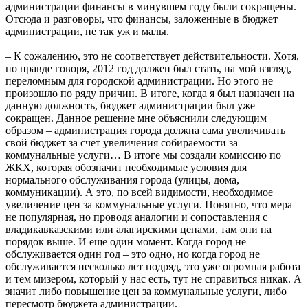
администрации финансы в минувшем году были сокращены.
Отсюда и разговоры, что финансы, заложенные в бюджет
администрации, не так уж и малы.
– К сожалению, это не соответствует действительности. Хотя,
по правде говоря, 2012 год должен был стать, на мой взгляд,
переломным для городской администрации. Но этого не
произошло по ряду причин. В итоге, когда я был назначен на
данную должность, бюджет администрации был уже
сокращен. Данное решение мне объяснили следующим
образом – администрация города должна сама увеличивать
свой бюджет за счет увеличения собираемости за
коммунальные услуги… В итоге мы создали комиссию по
ЖКХ, которая обозначит необходимые условия для
нормального обслуживания города (улицы, дома,
коммуникации). А это, по всей видимости, необходимое
увеличение цен за коммунальные услуги. Понятно, что мера
не популярная, но проводя аналогии и сопоставления с
владикавказскими или алагирскими ценами, там они на
порядок выше. И еще один момент. Когда город не
обслуживается один год – это одно, но когда город не
обслуживается несколько лет подряд, это уже огромная работа
и тем мизером, который у нас есть, тут не справиться никак. А
значит либо повышение цен за коммунальные услуги, либо
пересмотр бюджета администрации.