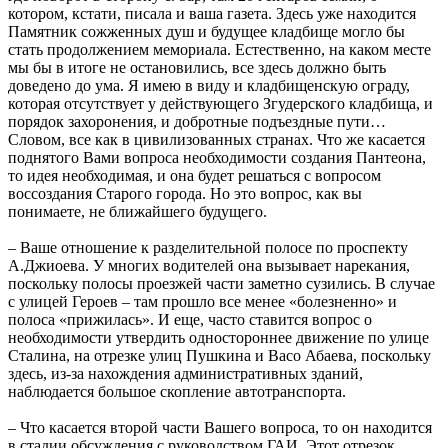
котором, кстати, писала и ваша газета. Здесь уже находится
Памятник сожженных душ и будущее кладбище могло бы
стать продолжением мемориала. Естественно, на каком месте
мы бы в итоге не остановились, все здесь должно быть
доведено до ума. Я имею в виду и кладбищенскую ограду,
которая отсутствует у действующего Згудерского кладбища, и
порядок захоронения, и добротные подъездные пути…
Словом, все как в цивилизованных странах. Что же касается
поднятого Вами вопроса необходимости создания Пантеона,
то идея необходимая, и она будет решаться с вопросом
воссоздания Старого города. Но это вопрос, как вы
понимаете, не ближайшего будущего.
– Ваше отношение к разделительной полосе по проспекту
А.Джиоева. У многих водителей она вызывает нарекания,
поскольку полосы проезжей части заметно сузились. В случае
с улицей Героев – там прошло все менее «болезненно» и
полоса «прижилась». И еще, часто ставится вопрос о
необходимости утвердить одностороннее движение по улице
Сталина, на отрезке улиц Пушкина и Васо Абаева, поскольку
здесь, из-за нахождения административных зданий,
наблюдается большое скопление автотранспорта.
– Что касается второй части Вашего вопроса, то он находится
в стадии обсуждения с руководством ГАИ. Этот отрезок,