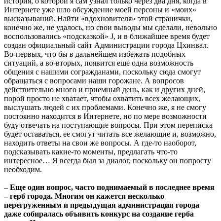
история, о которой я сам узнал только через два дня, когда в
Интернете уже шло обсуждение моей персоны и «моих»
высказываний. Найти «вдохновителя» этой странички,
конечно же, не удалось, но свои выводы мы сделали, невольно
воспользовались «подсказкой» J, и в ближайшее время будет
создан официальный сайт Администрации города Цхинвал.
Во-первых, что бы в дальнейшем избежать подобных
ситуаций, а во-вторых, появится еще одна возможность
общения с нашими согражданами, поскольку сюда смогут
обращаться с вопросами наши горожане. А вопросов
действительно много и приемный день, как и других дней,
порой просто не хватает, чтобы охватить всех желающих,
выслушать людей с их проблемами. Конечно же, я не смогу
постоянно находится в Интернете, но по мере возможности
буду отвечать на поступающие вопросы. При этом переписка
будет оставаться, ее смогут читать все желающие и, возможно,
находить ответы на свои же вопросы. А где-то наоборот,
подсказывать какие-то моменты, предлагать что-то
интересное… Я всегда был за диалог, поскольку он попросту
необходим.
– Еще один вопрос, часто поднимаемый в последнее время
– герб города. Многим он кажется несколько
перегруженным и предыдущая администрация города
даже собиралась объявить конкурс на создание герба