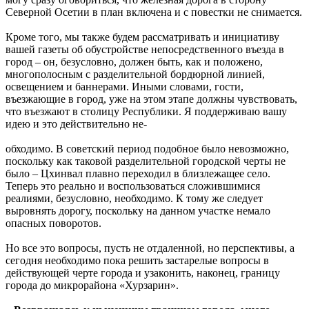
Северной Осетии в план включена и с повестки не снимается.
Кроме того, мы также будем рассматривать и инициативу
вашей газеты об обустройстве непосредственного въезда в
город – он, безусловно, должен быть, как и положено,
многополосным с разделительной бордюрной линией,
освещением и баннерами. Иными словами, гости,
въезжающие в город, уже на этом этапе должны чувствовать,
что въезжают в столицу Республики. Я поддерживаю вашу
идею и это действительно не-
обходимо. В советский период подобное было невозможно,
поскольку как таковой разделительной городской черты не
было – Цхинвал плавно переходил в близлежащее село.
Теперь это реально и воспользоваться сложившимися
реалиями, безусловно, необходимо. К тому же следует
выровнять дорогу, поскольку на данном участке немало
опасных поворотов.
Но все это вопросы, пусть не отдаленной, но перспективы, а
сегодня необходимо пока решить застарелые вопросы в
действующей черте города и узаконить, наконец, границу
города до микрорайона «Хурзарин».