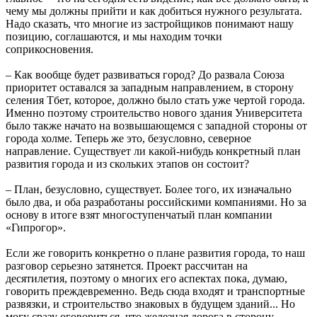
чему мы должны прийти и как добиться нужного результата.
Надо сказать, что многие из застройщиков понимают нашу
позицию, соглашаются, и мы находим точки
соприкосновения.
– Как вообще будет развиваться город? До развала Союза
приоритет оставался за западным направлением, в сторону
селения Тбет, которое, должно было стать уже чертой города.
Именно поэтому строительство нового здания Университета
было также начато на возвышающемся с западной стороны от
города холме. Теперь же это, безусловно, северное
направление. Существует ли какой-нибудь конкретный план
развития города и из скольких этапов он состоит?
– План, безусловно, существует. Более того, их изначально
было два, и оба разработаны российскими компаниями. Но за
основу в итоге взят многоступенчатый план компании
«Гипрогор».
Если же говорить конкретно о плане развития города, то наш
разговор серьезно затянется. Проект рассчитан на
десятилетия, поэтому о многих его аспектах пока, думаю,
говорить преждевременно. Ведь сюда входят и транспортные
развязки, и строительство знаковых в будущем зданий... Но
могу сразу оговориться, что железная дорога в сторону