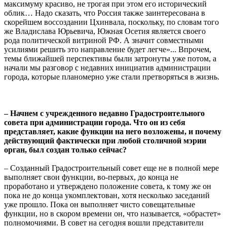
максимуму красиво, не трогая при этом его исторический
облик… Надо сказать, что Россия также заинтересована в
скорейшем воссоздании Цхинвала, поскольку, по словам того
же Владислава Юрьевича, Южная Осетия является своего
рода политической витриной РФ. А значит совместными
усилиями решить это направление будет легче»... Впрочем,
темы ближайшей перспективы были затронуты уже потом, а
начали мы разговор с недавних инициатив администрации
города, которые планомерно уже стали претворяться в жизнь.
– Начнем с учрежденного недавно Градостроительного
совета при администрации города. Что он из себя
представляет, какие функции на него возложены, и почему
действующий фактически при любой столичной мэрии
орган, был создан только сейчас?
– Созданный Градостроительный совет еще не в полной мере
выполняет свои функции, во-первых, до конца не
проработано и утверждено положение совета, к тому же он
пока не до конца укомплектован, хотя несколько заседаний
уже прошло. Пока он выполняет чисто совещательные
функции, но в скором времени он, что называется, «обрастет»
полномочиями. В совет на сегодня вошли представители