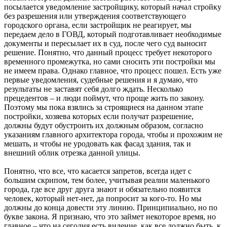
посылается уведомление застройщику, который начал стройку
без разрешения или утверждения соответствующего
городского органа, если застройщик не реагирует, мы
передаем дело в ГОВД, который подготавливает необходимые
документы и пересылает их в суд, после чего суд выносит
решение. Понятно, что данный процесс требует некоторого
временного промежутка, но сами сносить эти постройки мы
не имеем права. Однако главное, что процесс пошел. Есть уже
первые уведомления, судебные решения и я думаю, что
результаты не заставят себя долго ждать. Несколько
прецедентов – и люди поймут, что проще жить по закону.
Поэтому мы пока взялись за строящиеся на данном этапе
постройки, хозяева которых если получат разрешение,
должны будут обустроить их должным образом, согласно
указаниям главного архитектора города, чтобы и прохожим не
мешать, и чтобы не уродовать как фасад здания, так и
внешний облик отрезка данной улицы.
Понятно, что все, что касается запретов, всегда идет с
большим скрипом, тем более, учитывая реалии маленького
города, где все друг друга знают и обязательно появится
человек, который нет-нет, да попросит за кого-то. Но мы
должны до конца довести эту линию. Принципиально, но по
букве закона. Я признаю, что это займет некоторое время, но
главное – что на сегодня есть видение, как все должно быть, к