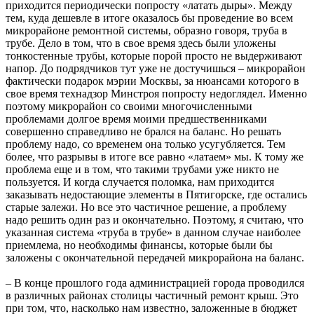
приходится периодически попросту «латать дыры». Между
тем, куда дешевле в итоге оказалось бы проведение во всем
микрорайоне ремонтной системы, образно говоря, труба в
трубе. Дело в том, что в свое время здесь были уложены
тонкостенные трубы, которые порой просто не выдерживают
напор. До подрядчиков тут уже не достучишься – микрорайон
фактически подарок мэрии Москвы, за нюансами которого в
свое время технадзор Минстроя попросту недоглядел. Именно
поэтому микрорайон со своими многочисленными
проблемами долгое время моими предшественниками
совершенно справедливо не брался на баланс. Но решать
проблему надо, со временем она только усугубляется. Тем
более, что разрывы в итоге все равно «латаем» мы. К тому же
проблема еще и в том, что такими трубами уже никто не
пользуется. И когда случается поломка, нам приходится
заказывать недостающие элементы в Пятигорске, где остались
старые залежи. Но все это частичное решение, а проблему
надо решить один раз и окончательно. Поэтому, я считаю, что
указанная система «труба в трубе» в данном случае наиболее
приемлема, но необходимы финансы, которые были бы
заложены с окончательной передачей микрорайона на баланс.
– В конце прошлого года администрацией города проводился
в различных районах столицы частичный ремонт крыш. Это
при том, что, насколько нам известно, заложенные в бюджет