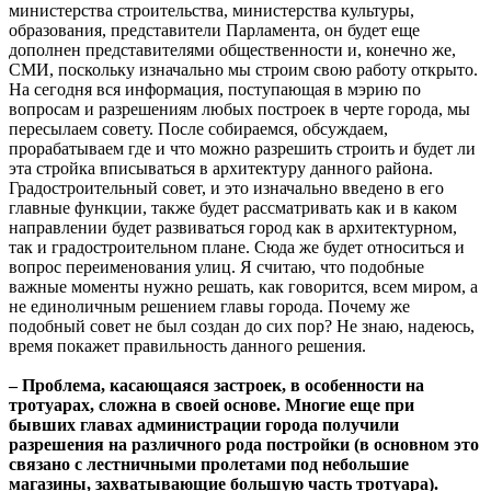
министерства строительства, министерства культуры,
образования, представители Парламента, он будет еще
дополнен представителями общественности и, конечно же,
СМИ, поскольку изначально мы строим свою работу открыто.
На сегодня вся информация, поступающая в мэрию по
вопросам и разрешениям любых построек в черте города, мы
пересылаем совету. После собираемся, обсуждаем,
прорабатываем где и что можно разрешить строить и будет ли
эта стройка вписываться в архитектуру данного района.
Градостроительный совет, и это изначально введено в его
главные функции, также будет рассматривать как и в каком
направлении будет развиваться город как в архитектурном,
так и градостроительном плане. Сюда же будет относиться и
вопрос переименования улиц. Я считаю, что подобные
важные моменты нужно решать, как говорится, всем миром, а
не единоличным решением главы города. Почему же
подобный совет не был создан до сих пор? Не знаю, надеюсь,
время покажет правильность данного решения.
– Проблема, касающаяся застроек, в особенности на
тротуарах, сложна в своей основе. Многие еще при
бывших главах администрации города получили
разрешения на различного рода постройки (в основном это
связано с лестничными пролетами под небольшие
магазины, захватывающие большую часть тротуара).