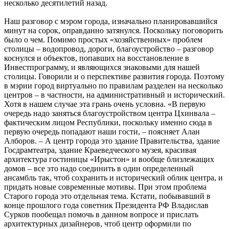
несколько десятилетий назад.
Наш разговор с мэром города, изначально планировавшийся
минут на сорок, оправданно затянулся. Поскольку поговорить
было о чем. Помимо простых «хозяйственных» проблем
столицы – водопровод, дороги, благоустройство – разговор
коснулся и объектов, попавших на восстановление в
Инвестпрограмму, и являющихся знаковыми для нашей
столицы. Говорили и о перспективе развития города. Поэтому
в мэрии город виртуально по правилам разделен на несколько
центров – в частности, на административный и исторический.
Хотя в нашем случае эта грань очень условна. «В первую
очередь надо заняться благоустройством центра Цхинвала –
фактическим лицом Республики, поскольку именно сюда в
первую очередь попадают наши гости, – поясняет Алан
Алборов. – А центр города это здание Правительства, здание
Госдрамтеатра, здание Краеведческого музея, красивая
архитектура гостиницы «Ирыстон» и вообще близлежащих
домов – все это надо соединить в один определенный
ансамбль так, чтоб сохранить и исторический облик центра, и
придать новые современные мотивы. При этом проблема
Старого города это отдельная тема. Кстати, побывавший в
конце прошлого года советник Президента РФ Владислав
Сурков пообещал помочь в данном вопросе и прислать
архитектурных дизайнеров, чтоб центр оформили по