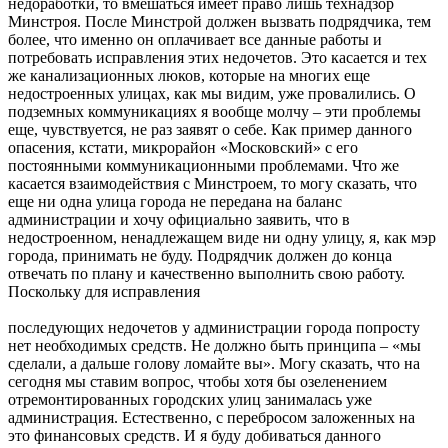
недоработки, то вмешаться имеет право лишь технадзор
Минстроя. После Минстрой должен вызвать подрядчика, тем
более, что именно он оплачивает все данные работы и
потребовать исправления этих недочетов. Это касается и тех
же канализационных люков, которые на многих еще
недостроенных улицах, как мы видим, уже провалились. О
подземных коммуникациях я вообще молчу – эти проблемы
еще, чувствуется, не раз заявят о себе. Как пример данного
опасения, кстати, микрорайон «Московский» с его
постоянными коммуникационными проблемами. Что же
касается взаимодействия с Минстроем, то могу сказать, что
еще ни одна улица города не передана на баланс
администрации и хочу официально заявить, что в
недостроенном, ненадлежащем виде ни одну улицу, я, как мэр
города, принимать не буду. Подрядчик должен до конца
отвечать по плану и качественно выполнить свою работу.
Поскольку для исправления
последующих недочетов у администрации города попросту
нет необходимых средств. Не должно быть принципа – «мы
сделали, а дальше голову ломайте вы». Могу сказать, что на
сегодня мы ставим вопрос, чтобы хотя бы озеленением
отремонтированных городских улиц занималась уже
администрация. Естественно, с перебросом заложенных на
это финансовых средств. И я буду добиваться данного