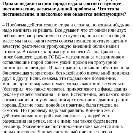
Однако недавно мэрия города издала соответствующее
постановление, касаемое данной проблемы. Что это за
постановление, и насколько оно окажется действующим?
– Проблема действительно стара и сложна, но когда-нибудь же
надо начинать ее решать. Все думают, что от одной или двух
небольших застроек ничего не случится, но в итоге в общей
массе мы на сегодня имеем совсем нелицеприятную картину,
зачастую фактически уродующую внешний облик нашей
столицы. Возьмите, к примеру, проспект Алана Джиоева,
ниже бывшего здания ГОВД – магазинчик за магазинчиком,
оставляющие порой совсем узкий проход на тротуарной
линии для пешеходов. И, как правило, никак не обустроенная
близлежащая территория, без какой либо визуальной привязки
друг к другу. Если, скажем, это подвальное помещение,
многие просто вырывают ямы, укладывают вниз ступеньки
(без перил, что также чревато), прикрепляют на фасад здания
рекламу своего магазина – и все. Естественно, без какого-либо
согласования или утверждения архитектором администрации
города. Долгие годы подобная практика была пущена на
самотек. Но проблему надо выправлять. Конечно же, с
действующими постройками сложнее – у людей есть
разрешения на руках, но и с ними мы также будем вести
разговор. Указанное же постановление пока касается лишь
новых построек. Данная система работает так: сперва