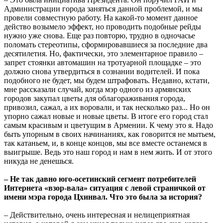
Администрации города заняться данной проблемой, и мы
провели совместную работу. На какой-то момент данное
действо возымело эффект, но проводить подобные рейды
нужно уже снова. Еще раз повторю, трудно в одночасье
поломать стереотипы, сформировавшиеся за последние два
десятилетия. Но, фактически, это элементарное правило –
запрет стоянки автомашин на тротуарной площадке – это
должно снова утвердиться в сознании водителей. И пока
подобного не будет, мы будем штрафовать. Недавно, кстати,
мне рассказали случай, когда мэр одного из армянских
городов закупал цветы для облагораживания города,
привозил, сажал, а их воровали, и так несколько раз... Но он
упорно сажал новые и новые цветы. В итоге его город стал
самым красивым и цветущим в Армении. К чему это я. Надо
быть упорным в своих начинаниях, как говорится не мытьем,
так катаньем, и, в конце концов, мы все вместе останемся в
выигрыше. Ведь это наш город и нам в нем жить. И от этого
никуда не денешься.
– Не так давно юго-осетинский сегмент потребителей
Интернета «взор-вала» ситуация с левой страничкой от
имени мэра города Цхинвал. Что это была за история?
– Действительно, очень интересная и нелицеприятная