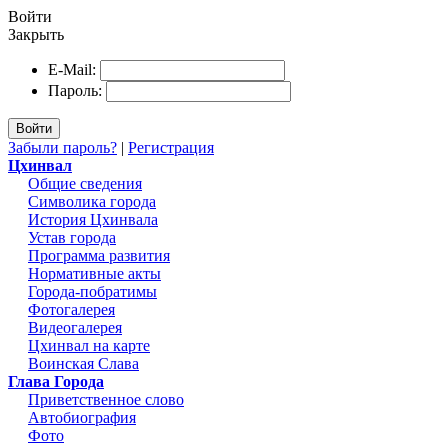
Войти
Закрыть
E-Mail:
Пароль:
Войти
Забыли пароль?
|
Регистрация
Цхинвал
Общие сведения
Символика города
История Цхинвала
Устав города
Программа развития
Нормативные акты
Города-побратимы
Фотогалерея
Видеогалерея
Цхинвал на карте
Воинская Слава
Глава Города
Приветственное слово
Автобиография
Фото