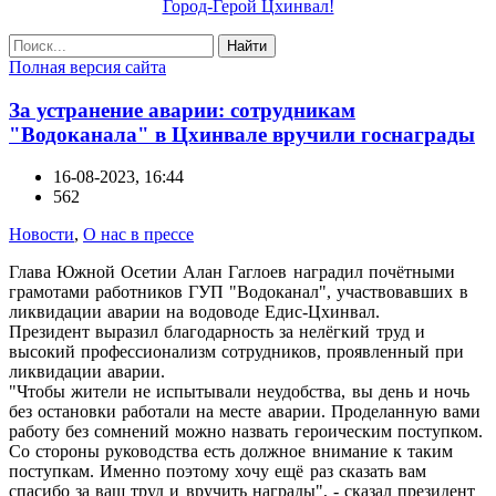
Город-Герой Цхинвал!
Найти
Полная версия сайта
За устранение аварии: сотрудникам
"Водоканала" в Цхинвале вручили госнаграды
16-08-2023, 16:44
562
Новости
,
О нас в прессе
Глава Южной Осетии Алан Гаглоев наградил почётными
грамотами работников ГУП "Водоканал", участвовавших в
ликвидации аварии на водоводе Едис-Цхинвал.
Президент выразил благодарность за нелёгкий труд и
высокий профессионализм сотрудников, проявленный при
ликвидации аварии.
"Чтобы жители не испытывали неудобства, вы день и ночь
без остановки работали на месте аварии. Проделанную вами
работу без сомнений можно назвать героическим поступком.
Со стороны руководства есть должное внимание к таким
поступкам. Именно поэтому хочу ещё раз сказать вам
спасибо за ваш труд и вручить награды", - сказал президент