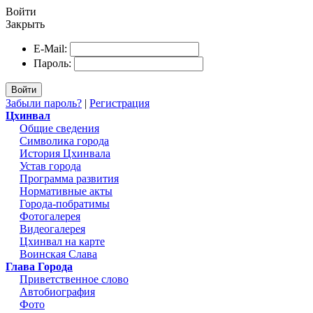
Войти
Закрыть
E-Mail:
Пароль:
Войти
Забыли пароль?
|
Регистрация
Цхинвал
Общие сведения
Символика города
История Цхинвала
Устав города
Программа развития
Нормативные акты
Города-побратимы
Фотогалерея
Видеогалерея
Цхинвал на карте
Воинская Слава
Глава Города
Приветственное слово
Автобиография
Фото