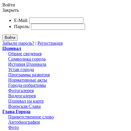
Войти
Закрыть
E-Mail:
Пароль:
Войти
Забыли пароль?
|
Регистрация
Цхинвал
Общие сведения
Символика города
История Цхинвала
Устав города
Программа развития
Нормативные акты
Города-побратимы
Фотогалерея
Видеогалерея
Цхинвал на карте
Воинская Слава
Глава Города
Приветственное слово
Автобиография
Фото