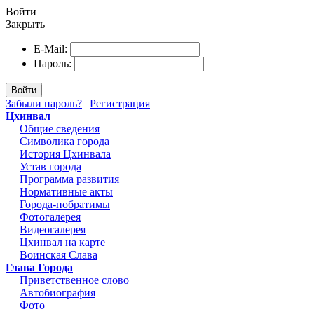
Войти
Закрыть
E-Mail:
Пароль:
Войти
Забыли пароль?
|
Регистрация
Цхинвал
Общие сведения
Символика города
История Цхинвала
Устав города
Программа развития
Нормативные акты
Города-побратимы
Фотогалерея
Видеогалерея
Цхинвал на карте
Воинская Слава
Глава Города
Приветственное слово
Автобиография
Фото