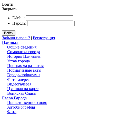
Войти
Закрыть
E-Mail:
Пароль:
Войти
Забыли пароль?
|
Регистрация
Цхинвал
Общие сведения
Символика города
История Цхинвала
Устав города
Программа развития
Нормативные акты
Города-побратимы
Фотогалерея
Видеогалерея
Цхинвал на карте
Воинская Слава
Глава Города
Приветственное слово
Автобиография
Фото