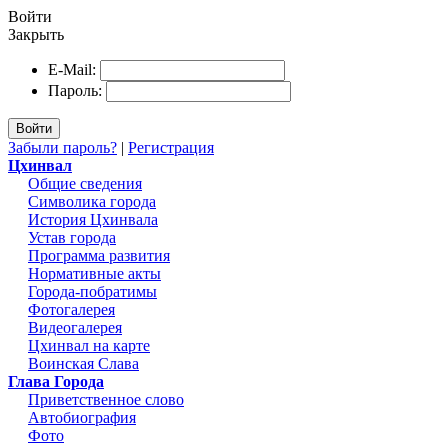
Войти
Закрыть
E-Mail:
Пароль:
Войти
Забыли пароль?
|
Регистрация
Цхинвал
Общие сведения
Символика города
История Цхинвала
Устав города
Программа развития
Нормативные акты
Города-побратимы
Фотогалерея
Видеогалерея
Цхинвал на карте
Воинская Слава
Глава Города
Приветственное слово
Автобиография
Фото