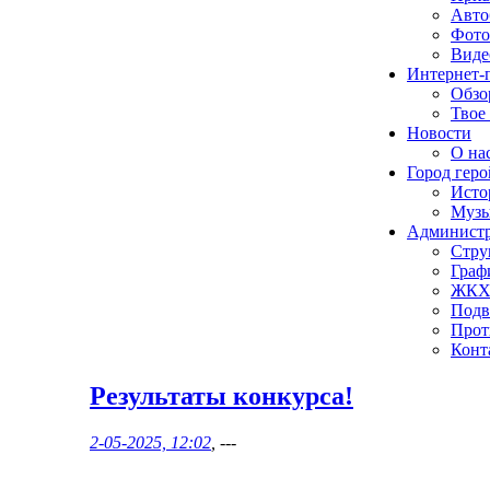
Авто
Фото
Виде
Интернет-
Обзо
Твое
Новости
О нас
Город геро
Исто
Музы
Админист
Стру
Граф
ЖК
Подв
Прот
Конт
Результаты конкурса!
2-05-2025, 12:02
, ---