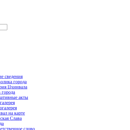
е сведения
олика города
рия Цхинвала
в города
ативные акты
галерея
огалерея
вал на карте
ская Слава
да
етственное слово