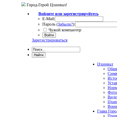
Город-Герой Цхинвал!
Войдите или зарегистрируйтесь
E-Mail:
Пароль (
Забыли?
):
Чужой компьютер
Войти
Зарегистрироваться
Цхинвал
Общи
Симв
Исто
Уста
Норм
Фото
Виде
Цхин
Воин
Глава Горо
Прив