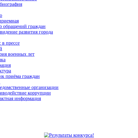
биография
о
приемная
р обращений граждан
 видение развития города
 в прессе
й
рия военных лет
ка
рация
ктура
ик приёма граждан
Х
едомственные организации
иводействие коррупции
актная информация