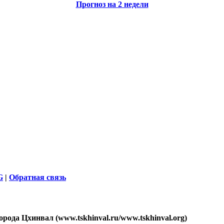
Прогноз на 2 недели
G
|
Обратная связь
ода Цхинвал (www.tskhinval.ru/www.tskhinval.org)