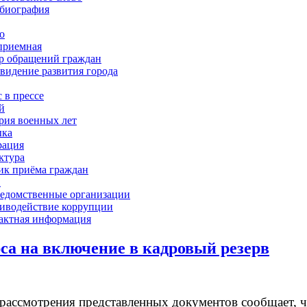
биография
о
приемная
р обращений граждан
 видение развития города
 в прессе
й
рия военных лет
ка
рация
ктура
ик приёма граждан
Х
едомственные организации
иводействие коррупции
актная информация
рса на включение в кадровый резерв
ассмотрения представленных документов сообщает, чт