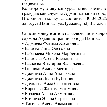
подведены.
Ко второму этапу конкурса на включение 
гражданской службы Администрации город
Второй этап конкурса состоится 30.04.2025
адресу: г.Цхинвал ул.Лужкова, 53, 3 этаж. 
Список конкурсантов на включение в кадр
службы Администрации города Цхинвал:
⦁
Аджиева Фатима Хасановна
⦁
Багаева Инна Олеговна
⦁
Габараева Милена Марбеговна
⦁
Гаглоева Алена Васильевна
⦁
Газзаева Виктория Валерьевна
⦁
Головко Алана Олеговна
⦁
Джиоева Анна Андреевна
⦁
Джиоева Лиана Рубеновна
⦁
Дзукаева Алла Софромовна
⦁
Каргиева Фатима Ефимовна
⦁
Козаева Алена Ахметовна
⦁
Кочиева Элина Сергеевна
⦁
Тигиева Алена Ацамазовна