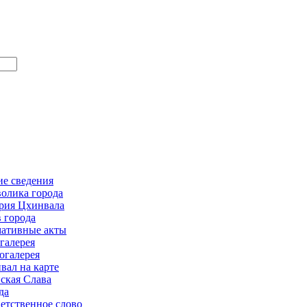
е сведения
олика города
рия Цхинвала
в города
ативные акты
галерея
огалерея
вал на карте
ская Слава
да
етственное слово