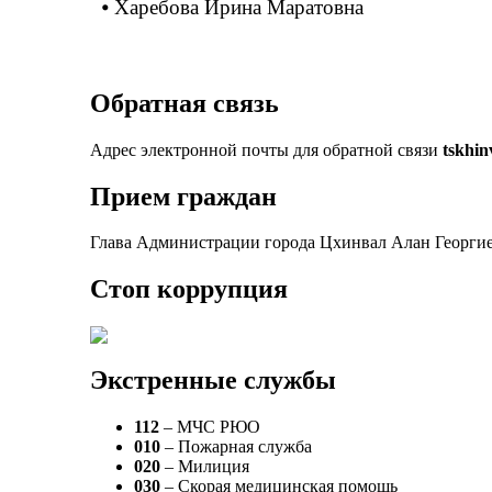
⦁
Харебова Ирина Маратовна
Обратная связь
Адрес электронной почты для обратной связи
tskhi
Прием граждан
Глава Администрации города Цхинвал Алан Георгие
Стоп коррупция
Экстренные службы
112
– МЧС РЮО
010
– Пожарная служба
020
– Милиция
030
– Скорая медицинская помощь