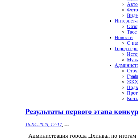
Авто
Фото
Виде
Интернет-
Обзо
Твое
Новости
О нас
Город геро
Исто
Музы
Админист
Стру
Граф
ЖК
Подв
Прот
Конт
Результаты первого этапа конку
16-04-2025, 12:17
, ---
Администрация города Цхинвал по итогам р