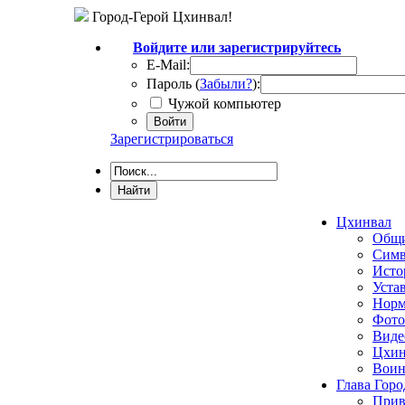
Город-Герой Цхинвал!
Войдите или зарегистрируйтесь
E-Mail:
Пароль (
Забыли?
):
Чужой компьютер
Войти
Зарегистрироваться
Цхинвал
Общи
Симв
Исто
Уста
Норм
Фото
Виде
Цхин
Воин
Глава Горо
Прив