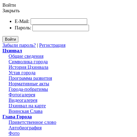
Войти
Закрыть
E-Mail:
Пароль:
Войти
Забыли пароль?
|
Регистрация
Цхинвал
Общие сведения
Символика города
История Цхинвала
Устав города
Программа развития
Нормативные акты
Города-побратимы
Фотогалерея
Видеогалерея
Цхинвал на карте
Воинская Слава
Глава Города
Приветственное слово
Автобиография
Фото