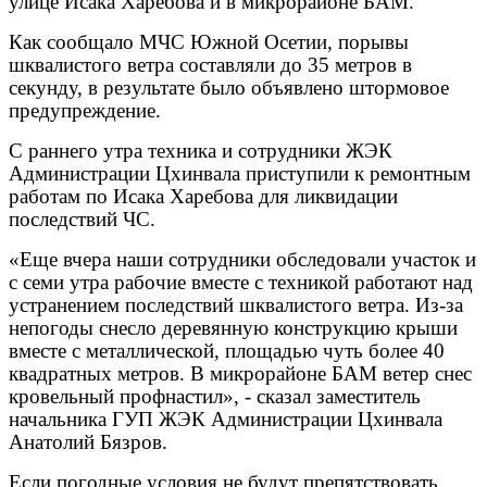
улице Исака Харебова и в микрорайоне БАМ.
Как сообщало МЧС Южной Осетии, порывы
шквалистого ветра составляли до 35 метров в
секунду, в результате было объявлено штормовое
предупреждение.
С раннего утра техника и сотрудники ЖЭК
Администрации Цхинвала приступили к ремонтным
работам по Исака Харебова для ликвидации
последствий ЧС.
«Еще вчера наши сотрудники обследовали участок и
с семи утра рабочие вместе с техникой работают над
устранением последствий шквалистого ветра. Из-за
непогоды снесло деревянную конструкцию крыши
вместе с металлической, площадью чуть более 40
квадратных метров. В микрорайоне БАМ ветер снес
кровельный профнастил», - сказал заместитель
начальника ГУП ЖЭК Администрации Цхинвала
Анатолий Бязров.
Если погодные условия не будут препятствовать