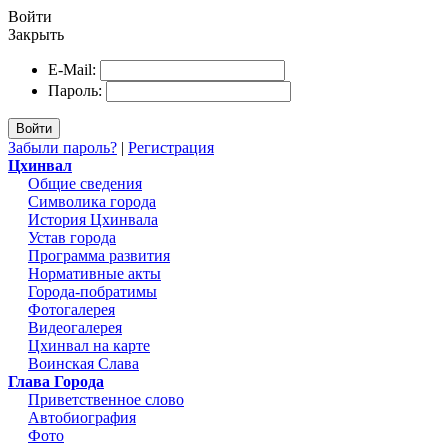
Войти
Закрыть
E-Mail:
Пароль:
Войти
Забыли пароль?
|
Регистрация
Цхинвал
Общие сведения
Символика города
История Цхинвала
Устав города
Программа развития
Нормативные акты
Города-побратимы
Фотогалерея
Видеогалерея
Цхинвал на карте
Воинская Слава
Глава Города
Приветственное слово
Автобиография
Фото