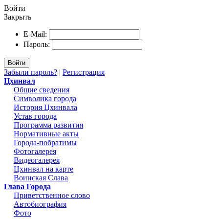
Войти
Закрыть
E-Mail:
Пароль:
Войти
Забыли пароль?
|
Регистрация
Цхинвал
Общие сведения
Символика города
История Цхинвала
Устав города
Программа развития
Нормативные акты
Города-побратимы
Фотогалерея
Видеогалерея
Цхинвал на карте
Воинская Слава
Глава Города
Приветственное слово
Автобиография
Фото