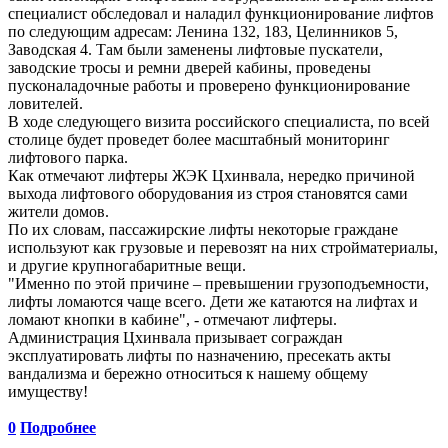
специалист обследовал и наладил функционирование лифтов
по следующим адресам: Ленина 132, 183, Целинников 5,
Заводская 4. Там были заменены лифтовые пускатели,
заводские тросы и ремни дверей кабины, проведены
пусконаладочные работы и проверено функционирование
ловителей.
В ходе следующего визита российского специалиста, по всей
столице будет проведет более масштабный мониторинг
лифтового парка.
Как отмечают лифтеры ЖЭК Цхинвала, нередко причиной
выхода лифтового оборудования из строя становятся сами
жители домов.
По их словам, пассажирские лифты некоторые граждане
используют как грузовые и перевозят на них стройматериалы,
и другие крупногабаритные вещи.
"Именно по этой причине – превышении грузоподъемности,
лифты ломаются чаще всего. Дети же катаются на лифтах и
ломают кнопки в кабине", - отмечают лифтеры.
Администрация Цхинвала призывает сограждан
эксплуатировать лифты по назначению, пресекать акты
вандализма и бережно относиться к нашему общему
имуществу!
0
Подробнее