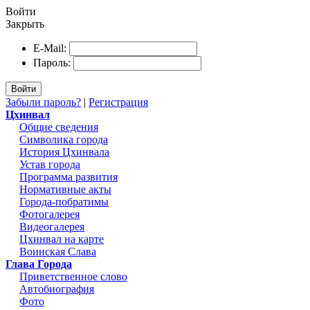
Войти
Закрыть
E-Mail:
Пароль:
Войти
Забыли пароль?
|
Регистрация
Цхинвал
Общие сведения
Символика города
История Цхинвала
Устав города
Программа развития
Нормативные акты
Города-побратимы
Фотогалерея
Видеогалерея
Цхинвал на карте
Воинская Слава
Глава Города
Приветственное слово
Автобиография
Фото