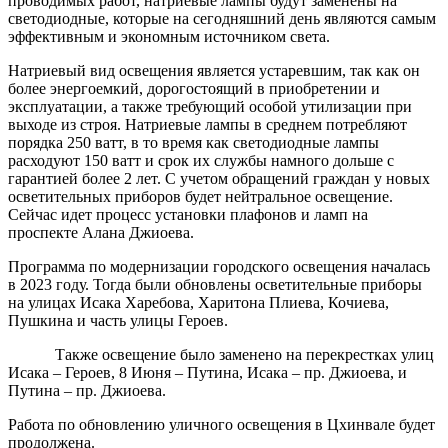
проводимых работ, натриевые лампы будут заменены на
светодиодные, которые на сегодняшний день являются самым
эффективным и экономным источником света.
Натриевый вид освещения является устаревшим, так как он
более энергоемкий, дорогостоящий в приобретении и
эксплуатации, а также требующий особой утилизации при
выходе из строя. Натриевые лампы в среднем потребляют
порядка 250 ватт, в то время как светодиодные лампы
расходуют 150 ватт и срок их службы намного дольше с
гарантией более 2 лет. С учетом обращений граждан у новых
осветительных приборов будет нейтральное освещение.
Сейчас идет процесс установки плафонов и ламп на
проспекте Алана Джиоева.
Программа по модернизации городского освещения началась
в 2023 году. Тогда были обновлены осветительные приборы
на улицах Исака Харебова, Харитона Плиева, Кочиева,
Пушкина и часть улицы Героев.
Также освещение было заменено на перекрестках улиц
Исака – Героев, 8 Июня – Путина, Исака – пр. Джиоева, и
Путина – пр. Джиоева.
Работа по обновлению уличного освещения в Цхинвале будет
продолжена.