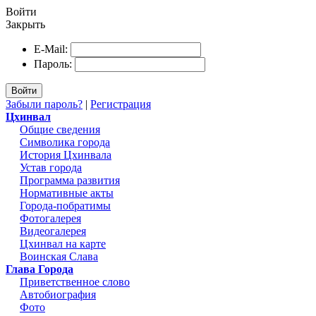
Войти
Закрыть
E-Mail:
Пароль:
Войти
Забыли пароль?
|
Регистрация
Цхинвал
Общие сведения
Символика города
История Цхинвала
Устав города
Программа развития
Нормативные акты
Города-побратимы
Фотогалерея
Видеогалерея
Цхинвал на карте
Воинская Слава
Глава Города
Приветственное слово
Автобиография
Фото