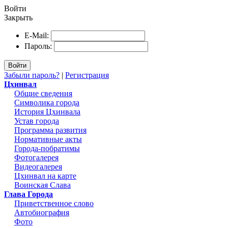
Войти
Закрыть
E-Mail:
Пароль:
Войти
Забыли пароль?
|
Регистрация
Цхинвал
Общие сведения
Символика города
История Цхинвала
Устав города
Программа развития
Нормативные акты
Города-побратимы
Фотогалерея
Видеогалерея
Цхинвал на карте
Воинская Слава
Глава Города
Приветственное слово
Автобиография
Фото