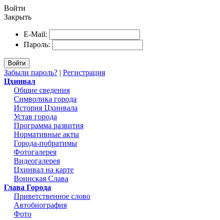
Войти
Закрыть
E-Mail:
Пароль:
Войти
Забыли пароль?
|
Регистрация
Цхинвал
Общие сведения
Символика города
История Цхинвала
Устав города
Программа развития
Нормативные акты
Города-побратимы
Фотогалерея
Видеогалерея
Цхинвал на карте
Воинская Слава
Глава Города
Приветственное слово
Автобиография
Фото