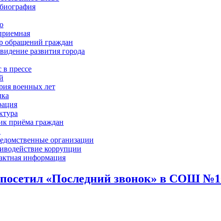
биография
о
приемная
р обращений граждан
 видение развития города
 в прессе
й
рия военных лет
ка
рация
ктура
ик приёма граждан
Х
едомственные организации
иводействие коррупции
актная информация
 посетил «Последний звонок» в СОШ №1