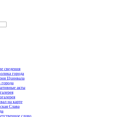
е сведения
олика города
рия Цхинвала
в города
ативные акты
галерея
огалерея
вал на карте
ская Слава
да
етственное слово