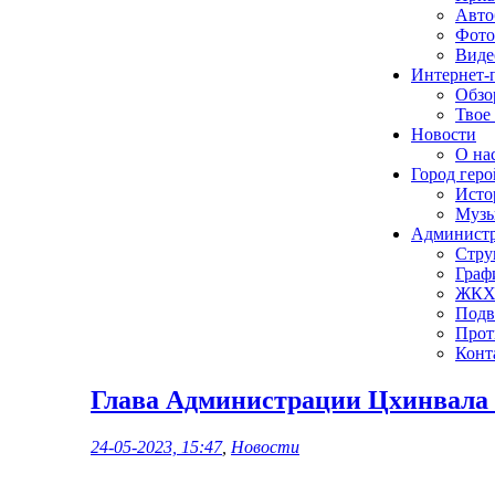
Авто
Фото
Виде
Интернет-
Обзо
Твое
Новости
О нас
Город геро
Исто
Музы
Админист
Стру
Граф
ЖК
Подв
Прот
Конт
Глава Администрации Цхинвала
24-05-2023, 15:47
,
Новости