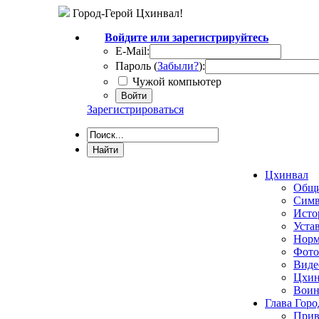
Город-Герой Цхинвал!
Войдите или зарегистрируйтесь
E-Mail:
Пароль (
Забыли?
):
Чужой компьютер
Войти
Зарегистрироваться
Цхинвал
Общи
Симв
Исто
Уста
Норм
Фото
Виде
Цхин
Воин
Глава Горо
Прив