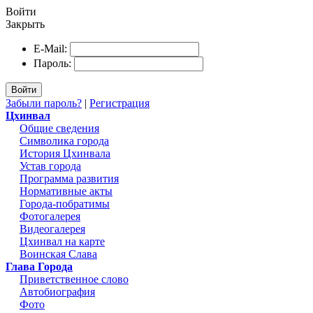
Войти
Закрыть
E-Mail:
Пароль:
Войти
Забыли пароль?
|
Регистрация
Цхинвал
Общие сведения
Символика города
История Цхинвала
Устав города
Программа развития
Нормативные акты
Города-побратимы
Фотогалерея
Видеогалерея
Цхинвал на карте
Воинская Слава
Глава Города
Приветственное слово
Автобиография
Фото