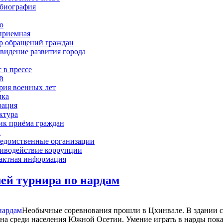
биография
о
приемная
р обращений граждан
 видение развития города
 в прессе
й
рия военных лет
ка
рация
ктура
ик приёма граждан
Х
едомственные организации
иводействие коррупции
актная информация
ей турнира по нардам
Необычные соревнования прошли в Цхинвале. В здании с
рна среди населения Южной Осетии. Умение играть в нарды пок