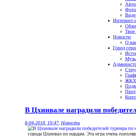
Авто
Фото
Виде
Интернет-
Обзо
Твое
Новости
О нас
Город геро
Исто
Музы
Админист
Стру
Граф
ЖК
Подв
Прот
Конт
В Цхинвале наградили победител
8-04-2018, 19:47
,
Новости
города Цхинвал по нардам. Эта игра очень популя