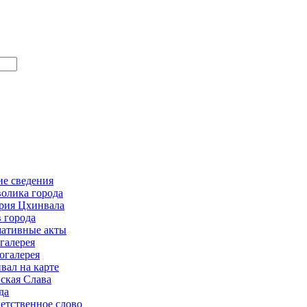
е сведения
олика города
рия Цхинвала
в города
ативные акты
галерея
огалерея
вал на карте
ская Слава
да
етственное слово