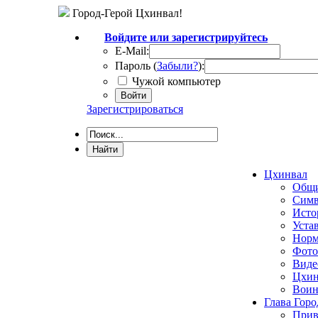
Город-Герой Цхинвал!
Войдите или зарегистрируйтесь
E-Mail:
Пароль (
Забыли?
):
Чужой компьютер
Войти
Зарегистрироваться
Цхинвал
Общи
Симв
Исто
Уста
Норм
Фото
Виде
Цхин
Воин
Глава Горо
Прив