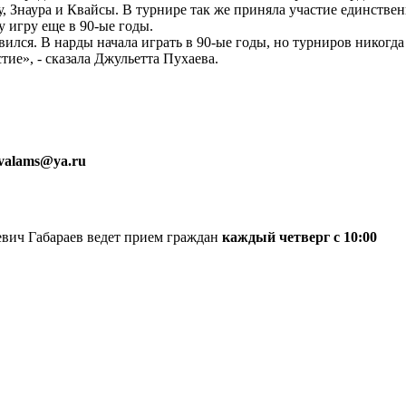
у, Знаура и Квайсы. В турнире так же приняла участие единств
 игру еще в 90-ые годы.
лся. В нарды начала играть в 90-ые годы, но турниров никогда 
тие», - сказала Джульетта Пухаева.
nvalams@ya.ru
вич Габараев ведет прием граждан
каждый четверг с 10:00