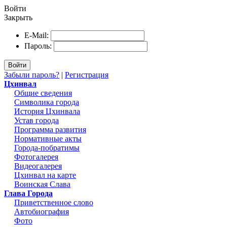
Войти
Закрыть
E-Mail:
Пароль:
Войти
Забыли пароль?
|
Регистрация
Цхинвал
Общие сведения
Символика города
История Цхинвала
Устав города
Программа развития
Нормативные акты
Города-побратимы
Фотогалерея
Видеогалерея
Цхинвал на карте
Воинская Слава
Глава Города
Приветственное слово
Автобиография
Фото