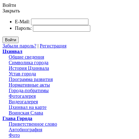
Войти
Закрыть
E-Mail:
Пароль:
Войти
Забыли пароль?
|
Регистрация
Цхинвал
Общие сведения
Символика города
История Цхинвала
Устав города
Программа развития
Нормативные акты
Города-побратимы
Фотогалерея
Видеогалерея
Цхинвал на карте
Воинская Слава
Глава Города
Приветственное слово
Автобиография
Фото