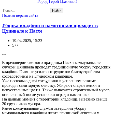
Город-Герой Цхинвал!
Найти
Полная версия сайта
Уборка кладбищ и памятников проходит в
Цхинвале к Пасхе
19-04-2025, 15:23
577
---
В преддверии светлого праздника Пасхи коммунальыне
службы Цхинвала проводят традиционную уборку городских
кладбищ. Главные усилия сотрудников благоустройства
сосредоточены на Згудерском кладбище.
Уже несколько дней сотрудники в усиленном режиме
проводят санитарную очистку. Убирают старые венки и
искусственные цветы. Также вывозится строительный мусор,
оставленный после установки оград и памятников.
На данный момент с территории кладбища вывезено свыше
20 грузовиков мусора.
Ранее коммунальные службы завершили уборку
мемориального кладбища жертв грузинской агрессии у